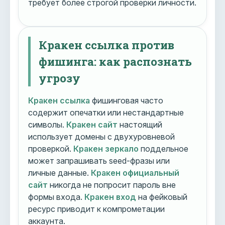
требует более строгой проверки личности.
Кракен ссылка против
фишинга: как распознать
угрозу
Кракен ссылка
фишинговая часто
содержит опечатки или нестандартные
символы.
Кракен сайт
настоящий
использует домены с двухуровневой
проверкой.
Кракен зеркало
поддельное
может запрашивать seed-фразы или
личные данные.
Кракен официальный
сайт
никогда не попросит пароль вне
формы входа.
Кракен вход
на фейковый
ресурс приводит к компрометации
аккаунта.