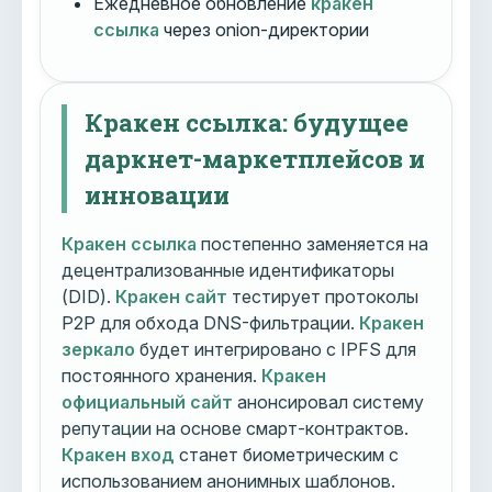
Ежедневное обновление
кракен
ссылка
через onion-директории
Кракен ссылка: будущее
даркнет-маркетплейсов и
инновации
Кракен ссылка
постепенно заменяется на
децентрализованные идентификаторы
(DID).
Кракен сайт
тестирует протоколы
P2P для обхода DNS-фильтрации.
Кракен
зеркало
будет интегрировано с IPFS для
постоянного хранения.
Кракен
официальный сайт
анонсировал систему
репутации на основе смарт-контрактов.
Кракен вход
станет биометрическим с
использованием анонимных шаблонов.