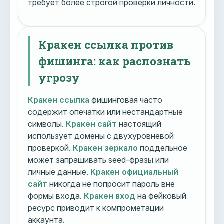
требует более строгой проверки личности.
Кракен ссылка против
фишинга: как распознать
угрозу
Кракен ссылка
фишинговая часто
содержит опечатки или нестандартные
символы.
Кракен сайт
настоящий
использует домены с двухуровневой
проверкой.
Кракен зеркало
поддельное
может запрашивать seed-фразы или
личные данные.
Кракен официальный
сайт
никогда не попросит пароль вне
формы входа.
Кракен вход
на фейковый
ресурс приводит к компрометации
аккаунта.