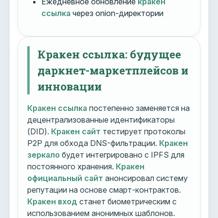
Ежедневное обновление
кракен
ссылка
через onion-директории
Кракен ссылка: будущее
даркнет-маркетплейсов и
инновации
Кракен ссылка
постепенно заменяется на
децентрализованные идентификаторы
(DID).
Кракен сайт
тестирует протоколы
P2P для обхода DNS-фильтрации.
Кракен
зеркало
будет интегрировано с IPFS для
постоянного хранения.
Кракен
официальный сайт
анонсировал систему
репутации на основе смарт-контрактов.
Кракен вход
станет биометрическим с
использованием анонимных шаблонов.