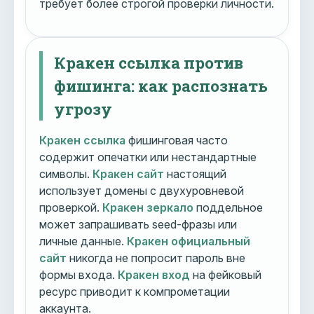
требует более строгой проверки личности.
Кракен ссылка против
фишинга: как распознать
угрозу
Кракен ссылка
фишинговая часто
содержит опечатки или нестандартные
символы.
Кракен сайт
настоящий
использует домены с двухуровневой
проверкой.
Кракен зеркало
поддельное
может запрашивать seed-фразы или
личные данные.
Кракен официальный
сайт
никогда не попросит пароль вне
формы входа.
Кракен вход
на фейковый
ресурс приводит к компрометации
аккаунта.