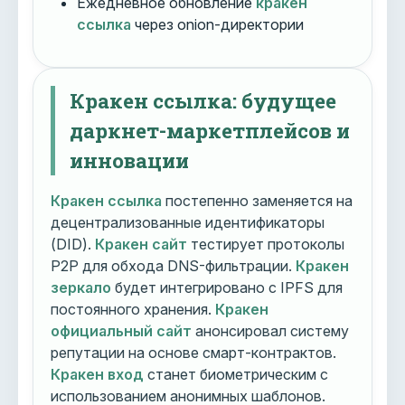
Ежедневное обновление
кракен
ссылка
через onion-директории
Кракен ссылка: будущее
даркнет-маркетплейсов и
инновации
Кракен ссылка
постепенно заменяется на
децентрализованные идентификаторы
(DID).
Кракен сайт
тестирует протоколы
P2P для обхода DNS-фильтрации.
Кракен
зеркало
будет интегрировано с IPFS для
постоянного хранения.
Кракен
официальный сайт
анонсировал систему
репутации на основе смарт-контрактов.
Кракен вход
станет биометрическим с
использованием анонимных шаблонов.