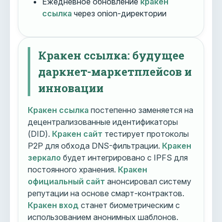
Ежедневное обновление
кракен
ссылка
через onion-директории
Кракен ссылка: будущее
даркнет-маркетплейсов и
инновации
Кракен ссылка
постепенно заменяется на
децентрализованные идентификаторы
(DID).
Кракен сайт
тестирует протоколы
P2P для обхода DNS-фильтрации.
Кракен
зеркало
будет интегрировано с IPFS для
постоянного хранения.
Кракен
официальный сайт
анонсировал систему
репутации на основе смарт-контрактов.
Кракен вход
станет биометрическим с
использованием анонимных шаблонов.