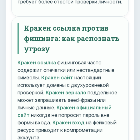
требует более строгой проверки личности.
Кракен ссылка против
фишинга: как распознать
угрозу
Кракен ссылка
фишинговая часто
содержит опечатки или нестандартные
символы.
Кракен сайт
настоящий
использует домены с двухуровневой
проверкой.
Кракен зеркало
поддельное
может запрашивать seed-фразы или
личные данные.
Кракен официальный
сайт
никогда не попросит пароль вне
формы входа.
Кракен вход
на фейковый
ресурс приводит к компрометации
аккаунта.