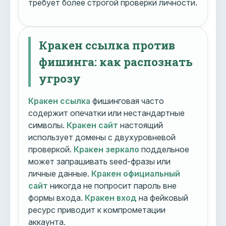
требует более строгой проверки личности.
Кракен ссылка против
фишинга: как распознать
угрозу
Кракен ссылка
фишинговая часто
содержит опечатки или нестандартные
символы.
Кракен сайт
настоящий
использует домены с двухуровневой
проверкой.
Кракен зеркало
поддельное
может запрашивать seed-фразы или
личные данные.
Кракен официальный
сайт
никогда не попросит пароль вне
формы входа.
Кракен вход
на фейковый
ресурс приводит к компрометации
аккаунта.