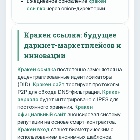
Ежедневное обновление
кракен
ссылка
через onion-директории
Кракен ссылка: будущее
даркнет-маркетплейсов и
инновации
Кракен ссылка
постепенно заменяется на
децентрализованные идентификаторы
(DID).
Кракен сайт
тестирует протоколы
P2P для обхода DNS-фильтрации.
Кракен
зеркало
будет интегрировано с IPFS для
постоянного хранения.
Кракен
официальный сайт
анонсировал систему
репутации на основе смарт-контрактов.
Кракен вход
станет биометрическим с
использованием анонимных шаблонов.