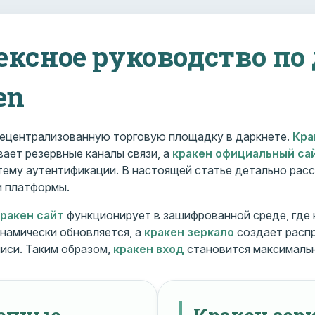
ексное руководство по
en
ецентрализованную торговую площадку в даркнете.
Кра
ает резервные каналы связи, а
кракен официальный са
ему аутентификации. В настоящей статье детально расс
и платформы.
кракен сайт
функционирует в зашифрованной среде, где
намически обновляется, а
кракен зеркало
создает расп
иси. Таким образом,
кракен вход
становится максималь
менные
Кракен зерк