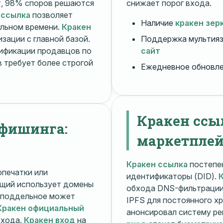
т
, 98% споров решаются
снижает порог входа.
 ссылка
позволяет
Наличие
кракен зер
альном времени.
Кракен
зации с главной базой.
Поддержка мультияз
ификации продавцов по
сайт
 требует более строгой
Ежедневное обновл
Кракен ссы
 фишинга:
маркетплей
Кракен ссылка
постепен
печатки или
идентификаторы (DID).
щий использует домены
обхода DNS-фильтраци
поддельное может
IPFS для постоянного х
Кракен официальный
анонсировал систему ре
входа.
Кракен вход
на