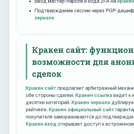
Ввод мастер-пароля и кода 2FA на
краке
Подтверждение сессии через PGP-дешиф
зеркало
Кракен сайт: функцио
возможности для ано
сделок
Кракен сайт
предлагает арбитражный механ
обе стороны сделки.
Кракен ссылка
ведет к 
десятки категорий.
Кракен зеркало
дублирует
рейтинги.
Кракен официальный сайт
гаранти
покупателя замораживаются до подтверждени
Кракен вход
открывает доступ к встроенном