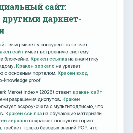
циальный сайт:
с другими даркнет-
и
айт
выигрывает у конкурентов за счет
акен сайт
имеет встроенную систему
на блокчейне.
Кракен ссылка
на аналитику
ждому.
Кракен зеркало
не урезает
ю с основным порталом.
Кракен вход
o-knowledge proof.
rk Market Index» (2026) ставит
кракен сайт
мени разрешения диспутов.
Кракен
льзует эскроу-счета с мультиподписью, что
тв.
Кракен ссылка
на обучающие материалы
кен зеркало
сохраняет полную историю
д
требует только базовых знаний PGP, что