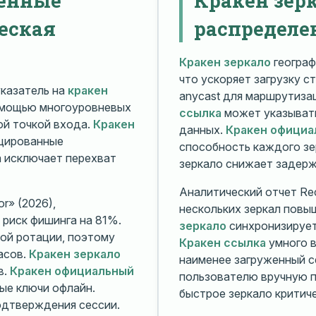
еская
распределе
Кракен зеркало
географ
что ускоряет загрузку с
казатель на
кракен
anycast для маршрутиз
омощью многоуровневых
ссылка
может указывать
й точкой входа.
Кракен
данных.
Кракен официа
ицированные
способность каждого зе
а исключает перехват
зеркало снижает задерж
Аналитический отчет Rec
r» (2026),
нескольких зеркал повы
риск фишинга на 81%.
зеркало
синхронизирует
ой ротации, поэтому
Кракен ссылка
умного в
асов.
Кракен зеркало
наименее загруженный с
в.
Кракен официальный
пользователю вручную п
ые ключи офлайн.
быстрое зеркало критиче
дтверждения сессии.