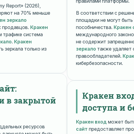
правилами платформы.
y Report» (2026),
еряют на 70% меньше
В соответствии с решени
ен зеркало
площадки не могут быть
х продавцов.
Кракен
пособничества.
Кракен 
ом трафике система
международного законо
ркало
.
Кракен
не содержит запрещенно
ь зеркала только из
зеркало
также удаляет 
правообладателей.
Крак
кибербезопасности.
айт:
Кракен вхо
и в закрытой
доступа и б
Кракен вход
может быть
ддельных ресурсов
сайт
предоставляет про
 даркнете может быть