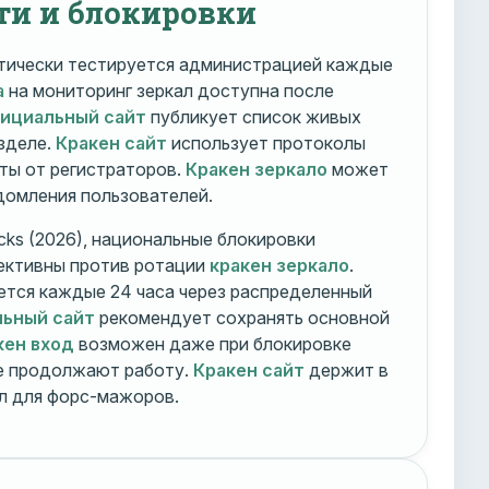
ти и блокировки
ически тестируется администрацией каждые
а
на мониторинг зеркал доступна после
фициальный сайт
публикует список живых
зделе.
Кракен сайт
использует протоколы
ты от регистраторов.
Кракен зеркало
может
едомления пользователей.
cks (2026), национальные блокировки
ективны против ротации
кракен зеркало
.
тся каждые 24 часа через распределенный
льный сайт
рекомендует сохранять основной
кен вход
возможен даже при блокировке
ие продолжают работу.
Кракен сайт
держит в
ал для форс-мажоров.