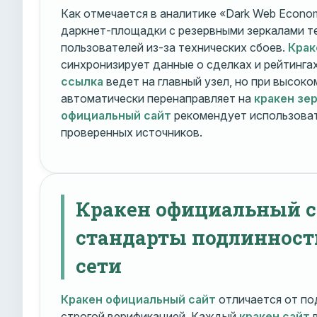
Как отмечается в аналитике «Dark Web Econom
даркнет-площадки с резервными зеркалами т
пользователей из-за технических сбоев.
Крак
синхронизирует данные о сделках и рейтинга
ссылка
ведет на главный узел, но при высок
автоматически перенаправляет на
кракен зе
официальный сайт
рекомендует использоват
проверенных источников.
Кракен официальный с
стандарты подлинност
сети
Кракен официальный сайт
отличается от по
строгой верификацией. Каждый
кракен сайт
в