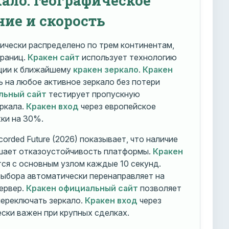
ние и скорость
ически распределено по трем континентам,
траниц.
Кракен сайт
использует технологию
ации к ближайшему
кракен зеркало
.
Кракен
 на любое активное зеркало без потери
льный сайт
тестирует пропускную
ркала.
Кракен вход
через европейское
ки на 30%.
orded Future (2026) показывает, что наличие
шает отказоустойчивость платформы.
Кракен
ся с основным узлом каждые 10 секунд.
ыбора автоматически перенаправляет на
ервер.
Кракен официальный сайт
позволяет
ереключать зеркало.
Кракен вход
через
ски важен при крупных сделках.