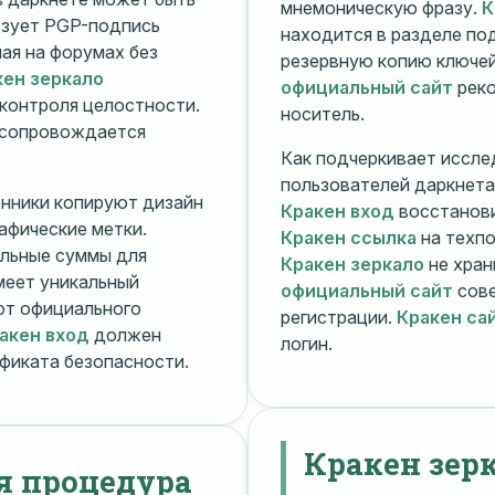
мнемоническую фразу.
К
зует PGP-подпись
находится в разделе п
ная на форумах без
резервную копию ключей
кен зеркало
официальный сайт
реко
контроля целостности.
носитель.
 сопровождается
Как подчеркивает иссле
пользователей даркнета
енники копируют дизайн
Кракен вход
восстанови
рафические метки.
Кракен ссылка
на техпо
льные суммы для
Кракен зеркало
не хран
меет уникальный
официальный сайт
сове
т официального
регистрации.
Кракен са
акен вход
должен
логин.
фиката безопасности.
Кракен зер
я процедура