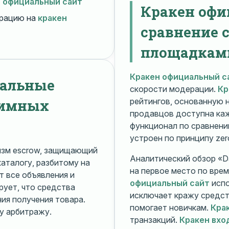
н официальный сайт
Кракен офи
рацию на
кракен
сравнение 
площадкам
Кракен официальный с
нальные
скорости модерации.
Кр
нимных
рейтингов, основанную 
продавцов доступна ка
функционал по сравнени
устроен по принципу zer
изм escrow, защищающий
Аналитический обзор «Da
каталогу, разбитому на
на первое место по вре
 все объявления и
официальный сайт
испо
рует, что средства
исключает кражу средс
я получения товара.
помогает новичкам.
Кра
у арбитражу.
транзакций.
Кракен вхо