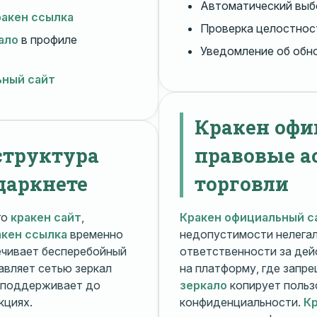
Автоматический вы
ракен ссылка
Проверка целостнос
ало
в профиле
Уведомление об обн
ьный сайт
Кракен офи
структура
правовые а
даркнете
торговли
го
кракен сайт
,
Кракен официальный с
акен ссылка
временно
недопустимости нелега
чивает бесперебойный
ответственности за дей
авляет сетью зеркал
на платформу, где запр
поддерживает до
зеркало
копирует польз
кциях.
конфиденциальности.
Кр