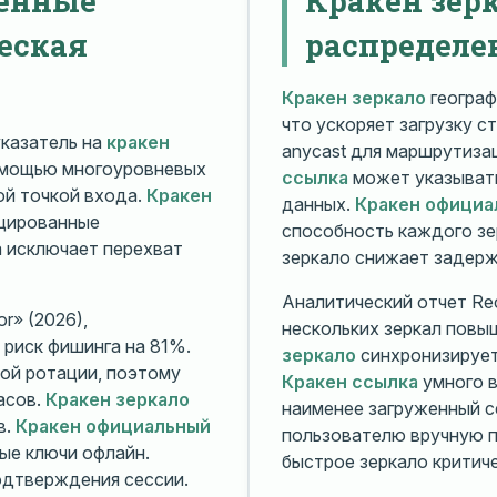
еская
распределе
Кракен зеркало
географ
что ускоряет загрузку с
казатель на
кракен
anycast для маршрутиз
омощью многоуровневых
ссылка
может указывать
й точкой входа.
Кракен
данных.
Кракен официа
ицированные
способность каждого зе
а исключает перехват
зеркало снижает задерж
Аналитический отчет Rec
r» (2026),
нескольких зеркал повы
риск фишинга на 81%.
зеркало
синхронизирует
ой ротации, поэтому
Кракен ссылка
умного в
асов.
Кракен зеркало
наименее загруженный с
в.
Кракен официальный
пользователю вручную п
ые ключи офлайн.
быстрое зеркало критиче
дтверждения сессии.