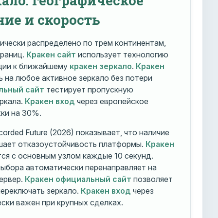
ние и скорость
ически распределено по трем континентам,
траниц.
Кракен сайт
использует технологию
ации к ближайшему
кракен зеркало
.
Кракен
 на любое активное зеркало без потери
льный сайт
тестирует пропускную
ркала.
Кракен вход
через европейское
ки на 30%.
orded Future (2026) показывает, что наличие
шает отказоустойчивость платформы.
Кракен
ся с основным узлом каждые 10 секунд.
ыбора автоматически перенаправляет на
ервер.
Кракен официальный сайт
позволяет
ереключать зеркало.
Кракен вход
через
ски важен при крупных сделках.