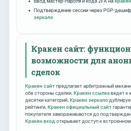
Ввод мастер-пароля и кода 2FA на
краке
Подтверждение сессии через PGP-дешиф
зеркало
Кракен сайт: функцио
возможности для ано
сделок
Кракен сайт
предлагает арбитражный механ
обе стороны сделки.
Кракен ссылка
ведет к 
десятки категорий.
Кракен зеркало
дублирует
рейтинги.
Кракен официальный сайт
гаранти
покупателя замораживаются до подтверждени
Кракен вход
открывает доступ к встроенном