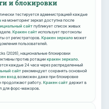
ти и блокировки
ически тестируется администрацией каждые
а
на мониторинг зеркал доступна после
фициальный сайт
публикует список живых
зделе.
Кракен сайт
использует протоколы
ты от регистраторов.
Кракен зеркало
может
едомления пользователей.
cks (2026), национальные блокировки
ективны против ротации
кракен зеркало
.
тся каждые 24 часа через распределенный
льный сайт
рекомендует сохранять основной
кен вход
возможен даже при блокировке
ие продолжают работу.
Кракен сайт
держит в
ал для форс-мажоров.