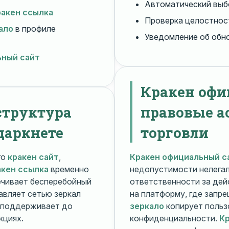
Автоматический вы
ракен ссылка
Проверка целостнос
ало
в профиле
Уведомление об обн
ьный сайт
Кракен офи
структура
правовые а
даркнете
торговли
го
кракен сайт
,
Кракен официальный с
акен ссылка
временно
недопустимости нелега
чивает бесперебойный
ответственности за дей
авляет сетью зеркал
на платформу, где запр
поддерживает до
зеркало
копирует польз
кциях.
конфиденциальности.
Кр