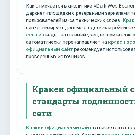
Как отмечается в аналитике «Dark Web Econom
даркнет-площадки с резервными зеркалами т
пользователей из-за технических сбоев.
Крак
синхронизирует данные о сделках и рейтинга
ссылка
ведет на главный узел, но при высок
автоматически перенаправляет на
кракен зе
официальный сайт
рекомендует использоват
проверенных источников.
Кракен официальный с
стандарты подлинност
сети
Кракен официальный сайт
отличается от по
строгой верификацией. Каждый
кракен сайт
в