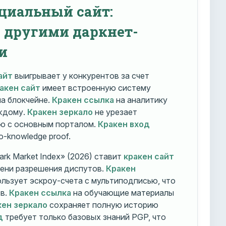
циальный сайт:
с другими даркнет-
и
айт
выигрывает у конкурентов за счет
акен сайт
имеет встроенную систему
на блокчейне.
Кракен ссылка
на аналитику
ждому.
Кракен зеркало
не урезает
ю с основным порталом.
Кракен вход
o-knowledge proof.
rk Market Index» (2026) ставит
кракен сайт
мени разрешения диспутов.
Кракен
льзует эскроу-счета с мультиподписью, что
тв.
Кракен ссылка
на обучающие материалы
кен зеркало
сохраняет полную историю
д
требует только базовых знаний PGP, что