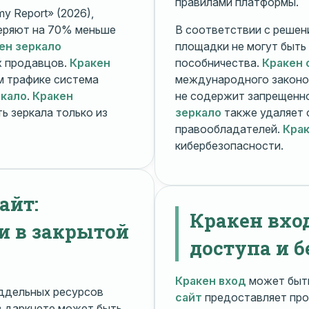
правилами платформы.
y Report» (2026),
еряют на 70% меньше
В соответствии с решени
ен зеркало
площадки не могут быть
х продавцов.
Кракен
пособничества.
Кракен 
ом трафике система
международного законо
ркало
.
Кракен
не содержит запрещенно
ь зеркала только из
зеркало
также удаляет 
правообладателей.
Крак
кибербезопасности.
айт:
Кракен вхо
и в закрытой
доступа и б
Кракен вход
может быть
ддельных ресурсов
сайт
предоставляет про
 даркнете может быть