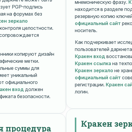
мнемоническую фразу.
К
зует PGP-подпись
находится в разделе п
ная на форумах без
резервную копию ключей
кен зеркало
официальный сайт
реко
контроля целостности.
носитель.
 сопровождается
Как подчеркивает иссле
пользователей даркнета
енники копируют дизайн
Кракен вход
восстанови
рафические метки.
Кракен ссылка
на техпо
льные суммы для
Кракен зеркало
не хран
меет уникальный
официальный сайт
сове
т официального
регистрации.
Кракен са
акен вход
должен
логин.
фиката безопасности.
Кракен зер
я процедура