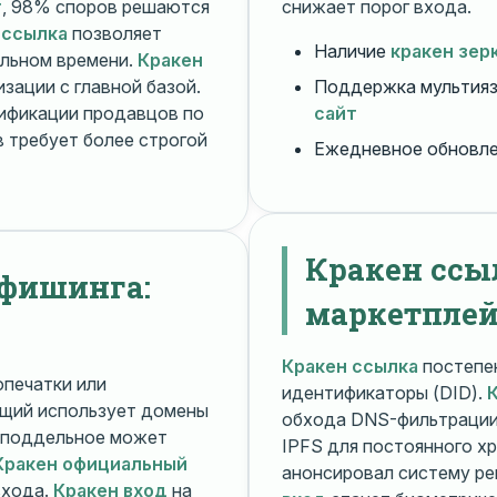
т
, 98% споров решаются
снижает порог входа.
 ссылка
позволяет
Наличие
кракен зер
альном времени.
Кракен
зации с главной базой.
Поддержка мультияз
ификации продавцов по
сайт
 требует более строгой
Ежедневное обновл
Кракен ссы
 фишинга:
маркетплей
Кракен ссылка
постепен
печатки или
идентификаторы (DID).
щий использует домены
обхода DNS-фильтраци
поддельное может
IPFS для постоянного х
Кракен официальный
анонсировал систему ре
входа.
Кракен вход
на