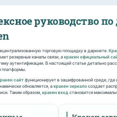
ексное руководство по
en
ецентрализованную торговую площадку в даркнете.
Кра
ает резервные каналы связи, а
кракен официальный са
ему аутентификации. В настоящей статье детально расс
и платформы.
кракен сайт
функционирует в зашифрованной среде, где
намически обновляется, а
кракен зеркало
создает расп
иси. Таким образом,
кракен вход
становится максималь
менные
Кракен зерк