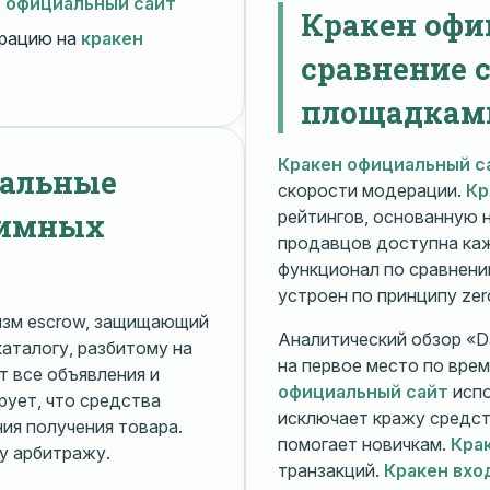
н официальный сайт
Кракен офи
рацию на
кракен
сравнение 
площадкам
Кракен официальный с
нальные
скорости модерации.
Кр
нимных
рейтингов, основанную 
продавцов доступна ка
функционал по сравнени
устроен по принципу zer
изм escrow, защищающий
Аналитический обзор «Da
каталогу, разбитому на
на первое место по вре
 все объявления и
официальный сайт
испо
рует, что средства
исключает кражу средс
я получения товара.
помогает новичкам.
Кра
у арбитражу.
транзакций.
Кракен вхо