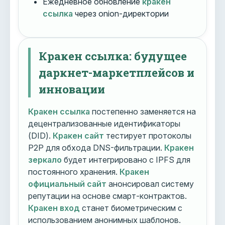
Ежедневное обновление
кракен
ссылка
через onion-директории
Кракен ссылка: будущее
даркнет-маркетплейсов и
инновации
Кракен ссылка
постепенно заменяется на
децентрализованные идентификаторы
(DID).
Кракен сайт
тестирует протоколы
P2P для обхода DNS-фильтрации.
Кракен
зеркало
будет интегрировано с IPFS для
постоянного хранения.
Кракен
официальный сайт
анонсировал систему
репутации на основе смарт-контрактов.
Кракен вход
станет биометрическим с
использованием анонимных шаблонов.