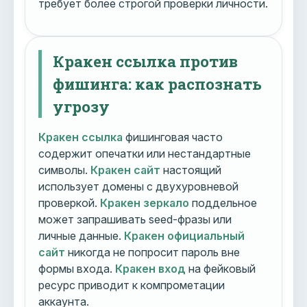
требует более строгой проверки личности.
Кракен ссылка против
фишинга: как распознать
угрозу
Кракен ссылка
фишинговая часто
содержит опечатки или нестандартные
символы.
Кракен сайт
настоящий
использует домены с двухуровневой
проверкой.
Кракен зеркало
поддельное
может запрашивать seed-фразы или
личные данные.
Кракен официальный
сайт
никогда не попросит пароль вне
формы входа.
Кракен вход
на фейковый
ресурс приводит к компрометации
аккаунта.