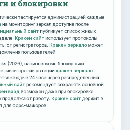
ти и блокировки
ически тестируется администрацией каждые
а
на мониторинг зеркал доступна после
фициальный сайт
публикует список живых
зделе.
Кракен сайт
использует протоколы
ты от регистраторов.
Кракен зеркало
может
едомления пользователей.
cks (2026), национальные блокировки
ективны против ротации
кракен зеркало
.
тся каждые 24 часа через распределенный
льный сайт
рекомендует сохранять основной
кен вход
возможен даже при блокировке
ие продолжают работу.
Кракен сайт
держит в
ал для форс-мажоров.