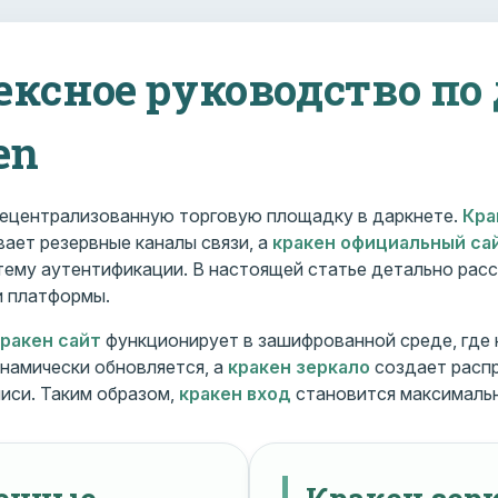
ексное руководство по
en
ецентрализованную торговую площадку в даркнете.
Кра
ает резервные каналы связи, а
кракен официальный са
ему аутентификации. В настоящей статье детально расс
и платформы.
кракен сайт
функционирует в зашифрованной среде, где
намически обновляется, а
кракен зеркало
создает расп
иси. Таким образом,
кракен вход
становится максималь
менные
Кракен зерк