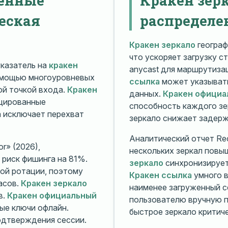
еская
распределе
Кракен зеркало
географ
что ускоряет загрузку с
казатель на
кракен
anycast для маршрутиз
омощью многоуровневых
ссылка
может указывать
й точкой входа.
Кракен
данных.
Кракен официа
ицированные
способность каждого зе
а исключает перехват
зеркало снижает задерж
Аналитический отчет Rec
r» (2026),
нескольких зеркал повы
риск фишинга на 81%.
зеркало
синхронизирует
ой ротации, поэтому
Кракен ссылка
умного в
асов.
Кракен зеркало
наименее загруженный с
в.
Кракен официальный
пользователю вручную п
ые ключи офлайн.
быстрое зеркало критиче
дтверждения сессии.