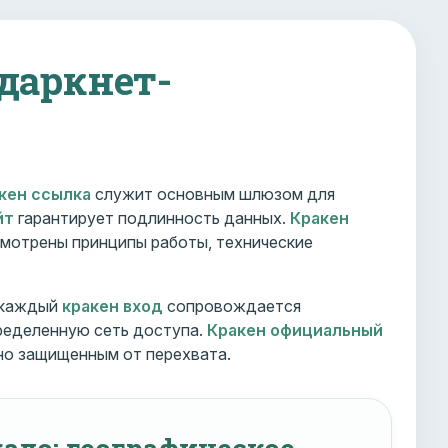
 даркнет-
кен ссылка
служит основным шлюзом для
йт
гарантирует подлинность данных.
Кракен
мотрены принципы работы, технические
 каждый
кракен вход
сопровождается
ределенную сеть доступа.
Кракен официальный
но защищенным от перехвата.
ало: географическое