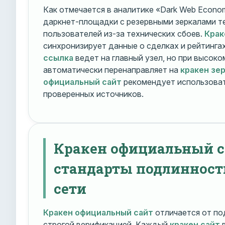
Как отмечается в аналитике «Dark Web Econom
даркнет-площадки с резервными зеркалами т
пользователей из-за технических сбоев.
Крак
синхронизирует данные о сделках и рейтинга
ссылка
ведет на главный узел, но при высок
автоматически перенаправляет на
кракен зе
официальный сайт
рекомендует использоват
проверенных источников.
Кракен официальный с
стандарты подлинност
сети
Кракен официальный сайт
отличается от по
строгой верификацией. Каждый
кракен сайт
в