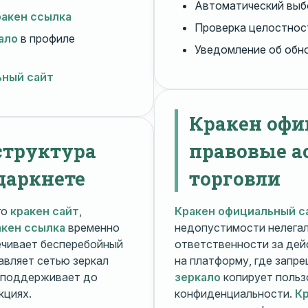
Автоматический вы
ракен ссылка
Проверка целостнос
ало
в профиле
Уведомление об обн
ьный сайт
Кракен офи
структура
правовые а
даркнете
торговли
го
кракен сайт
,
Кракен официальный с
акен ссылка
временно
недопустимости нелега
чивает бесперебойный
ответственности за дей
авляет сетью зеркал
на платформу, где запр
поддерживает до
зеркало
копирует польз
кциях.
конфиденциальности.
Кр