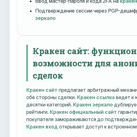
Ввод мастер-пароля и кода 2FA на
краке
Подтверждение сессии через PGP-дешиф
зеркало
Кракен сайт: функцио
возможности для ано
сделок
Кракен сайт
предлагает арбитражный механ
обе стороны сделки.
Кракен ссылка
ведет к 
десятки категорий.
Кракен зеркало
дублирует
рейтинги.
Кракен официальный сайт
гаранти
покупателя замораживаются до подтверждени
Кракен вход
открывает доступ к встроенном