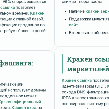
т
, 98% споров решаются
снижает порог входа.
 ссылка
позволяет
Наличие
кракен зер
альном времени.
Кракен
зации с главной базой.
Поддержка мультияз
ификации продавцов по
сайт
 требует более строгой
Ежедневное обновл
Кракен ссы
 фишинга:
маркетплей
Кракен ссылка
постепен
печатки или
идентификаторы (DID).
щий использует домены
обхода DNS-фильтраци
поддельное может
IPFS для постоянного х
Кракен официальный
анонсировал систему ре
входа.
Кракен вход
на