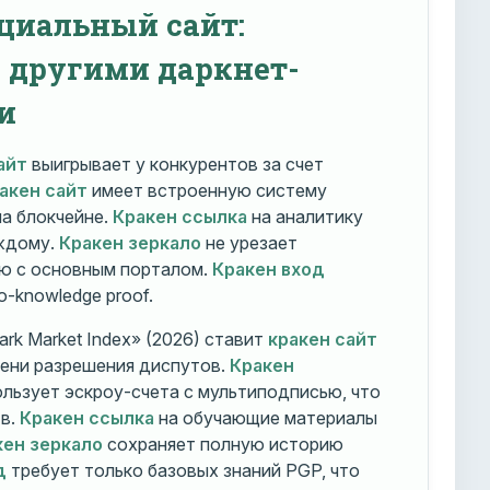
циальный сайт:
с другими даркнет-
и
айт
выигрывает у конкурентов за счет
акен сайт
имеет встроенную систему
на блокчейне.
Кракен ссылка
на аналитику
ждому.
Кракен зеркало
не урезает
ю с основным порталом.
Кракен вход
o-knowledge proof.
rk Market Index» (2026) ставит
кракен сайт
мени разрешения диспутов.
Кракен
льзует эскроу-счета с мультиподписью, что
тв.
Кракен ссылка
на обучающие материалы
кен зеркало
сохраняет полную историю
д
требует только базовых знаний PGP, что