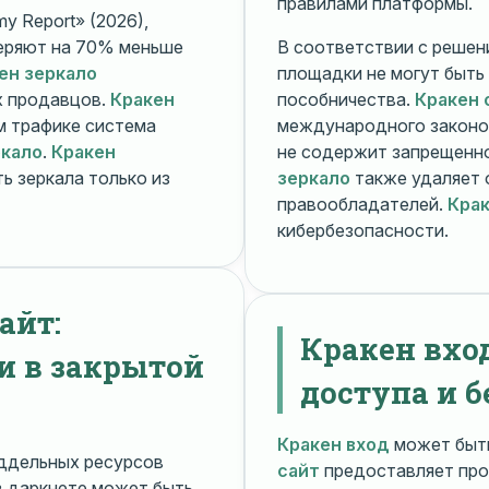
правилами платформы.
y Report» (2026),
еряют на 70% меньше
В соответствии с решени
ен зеркало
площадки не могут быть
х продавцов.
Кракен
пособничества.
Кракен 
ом трафике система
международного законо
ркало
.
Кракен
не содержит запрещенно
ь зеркала только из
зеркало
также удаляет 
правообладателей.
Крак
кибербезопасности.
айт:
Кракен вхо
и в закрытой
доступа и б
Кракен вход
может быть
ддельных ресурсов
сайт
предоставляет про
 даркнете может быть