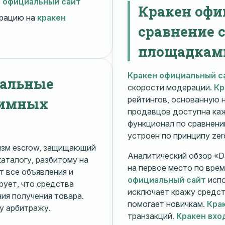
н официальный сайт
Кракен офи
рацию на
кракен
сравнение 
площадкам
Кракен официальный с
нальные
скорости модерации.
Кр
нимных
рейтингов, основанную 
продавцов доступна ка
функционал по сравнени
устроен по принципу zer
изм escrow, защищающий
Аналитический обзор «Da
каталогу, разбитому на
на первое место по вре
 все объявления и
официальный сайт
испо
рует, что средства
исключает кражу средс
я получения товара.
помогает новичкам.
Кра
у арбитражу.
транзакций.
Кракен вхо