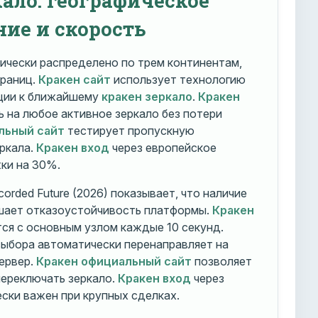
ние и скорость
ически распределено по трем континентам,
траниц.
Кракен сайт
использует технологию
ации к ближайшему
кракен зеркало
.
Кракен
 на любое активное зеркало без потери
льный сайт
тестирует пропускную
ркала.
Кракен вход
через европейское
ки на 30%.
orded Future (2026) показывает, что наличие
шает отказоустойчивость платформы.
Кракен
ся с основным узлом каждые 10 секунд.
ыбора автоматически перенаправляет на
ервер.
Кракен официальный сайт
позволяет
ереключать зеркало.
Кракен вход
через
ски важен при крупных сделках.