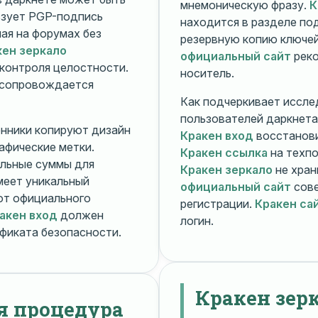
мнемоническую фразу.
К
зует PGP-подпись
находится в разделе п
ная на форумах без
резервную копию ключей
кен зеркало
официальный сайт
реко
контроля целостности.
носитель.
 сопровождается
Как подчеркивает иссле
пользователей даркнета
енники копируют дизайн
Кракен вход
восстанови
рафические метки.
Кракен ссылка
на техпо
льные суммы для
Кракен зеркало
не хран
меет уникальный
официальный сайт
сове
т официального
регистрации.
Кракен са
акен вход
должен
логин.
фиката безопасности.
Кракен зер
я процедура