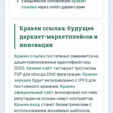
Ежедневное обновление
кракен
ссылка
через onion-директории
Кракен ссылка: будущее
даркнет-маркетплейсов и
инновации
Кракен ссылка
постепенно заменяется на
децентрализованные идентификаторы
(DID).
Кракен сайт
тестирует протоколы
P2P для обхода DNS-фильтрации.
Кракен
зеркало
будет интегрировано с IPFS для
постоянного хранения.
Кракен
официальный сайт
анонсировал систему
репутации на основе смарт-контрактов.
Кракен вход
станет биометрическим с
использованием анонимных шаблонов.