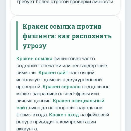
требует более строгой проверки личности.
Кракен ссылка против
фишинга: как распознать
угрозу
Кракен ссылка
фишинговая часто
содержит опечатки или нестандартные
символы.
Кракен сайт
настоящий
использует домены с двухуровневой
проверкой.
Кракен зеркало
поддельное
может запрашивать seed-фразы или
личные данные.
Кракен официальный
сайт
никогда не попросит пароль вне
формы входа.
Кракен вход
на фейковый
ресурс приводит к компрометации
аккаунта.