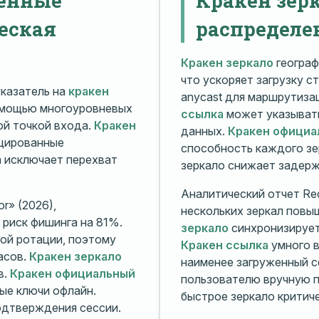
еская
распределе
Кракен зеркало
географ
что ускоряет загрузку с
казатель на
кракен
anycast для маршрутиз
омощью многоуровневых
ссылка
может указывать
й точкой входа.
Кракен
данных.
Кракен официа
ицированные
способность каждого зе
а исключает перехват
зеркало снижает задерж
Аналитический отчет Rec
r» (2026),
нескольких зеркал повы
риск фишинга на 81%.
зеркало
синхронизирует
ой ротации, поэтому
Кракен ссылка
умного в
асов.
Кракен зеркало
наименее загруженный с
в.
Кракен официальный
пользователю вручную п
ые ключи офлайн.
быстрое зеркало критиче
дтверждения сессии.