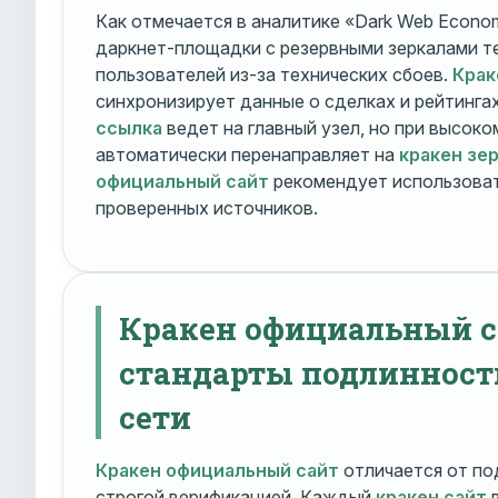
Как отмечается в аналитике «Dark Web Econom
даркнет-площадки с резервными зеркалами т
пользователей из-за технических сбоев.
Крак
синхронизирует данные о сделках и рейтинга
ссылка
ведет на главный узел, но при высок
автоматически перенаправляет на
кракен зе
официальный сайт
рекомендует использоват
проверенных источников.
Кракен официальный с
стандарты подлинност
сети
Кракен официальный сайт
отличается от по
строгой верификацией. Каждый
кракен сайт
в