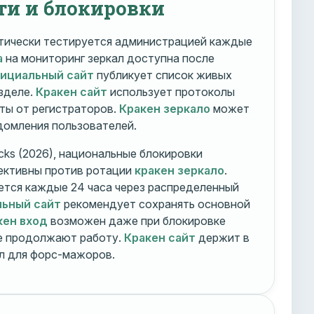
ти и блокировки
ически тестируется администрацией каждые
а
на мониторинг зеркал доступна после
фициальный сайт
публикует список живых
зделе.
Кракен сайт
использует протоколы
ты от регистраторов.
Кракен зеркало
может
едомления пользователей.
cks (2026), национальные блокировки
ективны против ротации
кракен зеркало
.
тся каждые 24 часа через распределенный
льный сайт
рекомендует сохранять основной
кен вход
возможен даже при блокировке
ие продолжают работу.
Кракен сайт
держит в
ал для форс-мажоров.