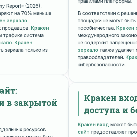
правилами платформы.
y Report» (2026),
еряют на 70% меньше
В соответствии с решени
ен зеркало
площадки не могут быть
х продавцов.
Кракен
пособничества.
Кракен 
ом трафике система
международного законо
ркало
.
Кракен
не содержит запрещенно
ь зеркала только из
зеркало
также удаляет 
правообладателей.
Крак
кибербезопасности.
айт:
Кракен вхо
и в закрытой
доступа и б
Кракен вход
может быть
ддельных ресурсов
сайт
предоставляет про
 даркнете может быть