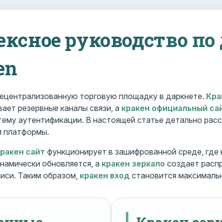
ексное руководство по
en
ецентрализованную торговую площадку в даркнете.
Кра
ает резервные каналы связи, а
кракен официальный са
ему аутентификации. В настоящей статье детально расс
и платформы.
кракен сайт
функционирует в зашифрованной среде, где
намически обновляется, а
кракен зеркало
создает расп
иси. Таким образом,
кракен вход
становится максималь
менные
Кракен зерк