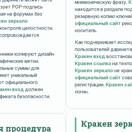
мнемоническую фразу.
К
зует PGP-подпись
находится в разделе п
ная на форумах без
резервную копию ключей
кен зеркало
официальный сайт
реко
контроля целостности.
носитель.
 сопровождается
Как подчеркивает иссле
пользователей даркнета
енники копируют дизайн
Кракен вход
восстанови
рафические метки.
Кракен ссылка
на техпо
льные суммы для
Кракен зеркало
не хран
меет уникальный
официальный сайт
сове
т официального
регистрации.
Кракен са
акен вход
должен
логин.
фиката безопасности.
Кракен зер
я процедура