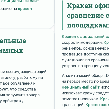
н официальный сайт
Кракен офи
рацию на
кракен
сравнение 
площадкам
Кракен официальный с
нальные
скорости модерации.
Кр
нимных
рейтингов, основанную 
продавцов доступна ка
функционал по сравнени
устроен по принципу zer
изм escrow, защищающий
Аналитический обзор «Da
каталогу, разбитому на
на первое место по вре
 все объявления и
официальный сайт
испо
рует, что средства
исключает кражу средс
я получения товара.
помогает новичкам.
Кра
у арбитражу.
транзакций.
Кракен вхо