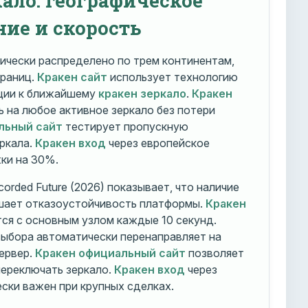
ние и скорость
ически распределено по трем континентам,
траниц.
Кракен сайт
использует технологию
ации к ближайшему
кракен зеркало
.
Кракен
 на любое активное зеркало без потери
льный сайт
тестирует пропускную
ркала.
Кракен вход
через европейское
ки на 30%.
orded Future (2026) показывает, что наличие
шает отказоустойчивость платформы.
Кракен
ся с основным узлом каждые 10 секунд.
ыбора автоматически перенаправляет на
ервер.
Кракен официальный сайт
позволяет
ереключать зеркало.
Кракен вход
через
ски важен при крупных сделках.