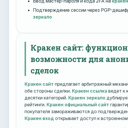
Ввод мастер-пароля и кода 2FA на
краке
Подтверждение сессии через PGP-дешиф
зеркало
Кракен сайт: функцио
возможности для ано
сделок
Кракен сайт
предлагает арбитражный механ
обе стороны сделки.
Кракен ссылка
ведет к 
десятки категорий.
Кракен зеркало
дублирует
рейтинги.
Кракен официальный сайт
гаранти
покупателя замораживаются до подтверждени
Кракен вход
открывает доступ к встроенном