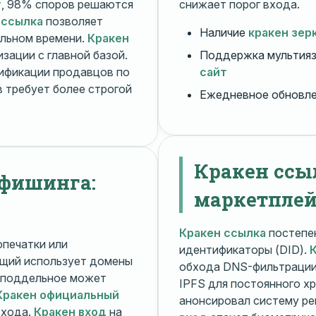
т
, 98% споров решаются
снижает порог входа.
 ссылка
позволяет
Наличие
кракен зер
альном времени.
Кракен
зации с главной базой.
Поддержка мультияз
ификации продавцов по
сайт
 требует более строгой
Ежедневное обновл
Кракен ссы
 фишинга:
маркетплей
Кракен ссылка
постепен
печатки или
идентификаторы (DID).
щий использует домены
обхода DNS-фильтраци
поддельное может
IPFS для постоянного х
Кракен официальный
анонсировал систему ре
входа.
Кракен вход
на