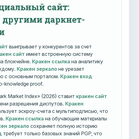
циальный сайт:
с другими даркнет-
и
айт
выигрывает у конкурентов за счет
акен сайт
имеет встроенную систему
на блокчейне.
Кракен ссылка
на аналитику
ждому.
Кракен зеркало
не урезает
ю с основным порталом.
Кракен вход
o-knowledge proof.
rk Market Index» (2026) ставит
кракен сайт
мени разрешения диспутов.
Кракен
льзует эскроу-счета с мультиподписью, что
тв.
Кракен ссылка
на обучающие материалы
кен зеркало
сохраняет полную историю
д
требует только базовых знаний PGP, что