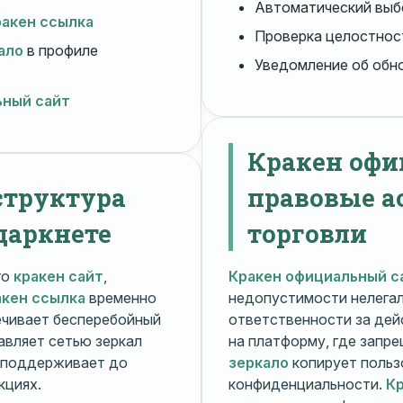
Автоматический вы
ракен ссылка
Проверка целостнос
ало
в профиле
Уведомление об обн
ьный сайт
Кракен офи
структура
правовые а
даркнете
торговли
го
кракен сайт
,
Кракен официальный с
акен ссылка
временно
недопустимости нелега
чивает бесперебойный
ответственности за дей
авляет сетью зеркал
на платформу, где запр
поддерживает до
зеркало
копирует польз
кциях.
конфиденциальности.
Кр