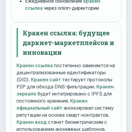
Ежедневное обновление
кракен
ссылка
через onion-директории
Кракен ссылка: будущее
даркнет-маркетплейсов и
инновации
Кракен ссылка
постепенно заменяется на
децентрализованные идентификаторы
(DID).
Кракен сайт
тестирует протоколы
P2P для обхода DNS-фильтрации.
Кракен
зеркало
будет интегрировано с IPFS для
постоянного хранения.
Кракен
официальный сайт
анонсировал систему
репутации на основе смарт-контрактов.
Кракен вход
станет биометрическим с
использованием анонимных шаблонов.