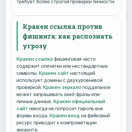
требует более строгой проверки личности.
Кракен ссылка против
фишинга: как распознать
угрозу
Кракен ссылка
фишинговая часто
содержит опечатки или нестандартные
символы.
Кракен сайт
настоящий
использует домены с двухуровневой
проверкой.
Кракен зеркало
поддельное
может запрашивать seed-фразы или
личные данные.
Кракен официальный
сайт
никогда не попросит пароль вне
формы входа.
Кракен вход
на фейковый
ресурс приводит к компрометации
аккаунта.