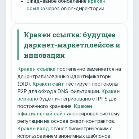
Ежедневное обновление
кракен
ссылка
через onion-директории
Кракен ссылка: будущее
даркнет-маркетплейсов и
инновации
Кракен ссылка
постепенно заменяется на
децентрализованные идентификаторы
(DID).
Кракен сайт
тестирует протоколы
P2P для обхода DNS-фильтрации.
Кракен
зеркало
будет интегрировано с IPFS для
постоянного хранения.
Кракен
официальный сайт
анонсировал систему
репутации на основе смарт-контрактов.
Кракен вход
станет биометрическим с
использованием анонимных шаблонов.