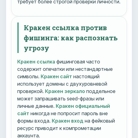
требует более строгой проверки личности.
Кракен ссылка против
фишинга: как распознать
угрозу
Кракен ссылка
фишинговая часто
содержит опечатки или нестандартные
символы.
Кракен сайт
настоящий
использует домены с двухуровневой
проверкой.
Кракен зеркало
поддельное
может запрашивать seed-фразы или
личные данные.
Кракен официальный
сайт
никогда не попросит пароль вне
формы входа.
Кракен вход
на фейковый
ресурс приводит к компрометации
аккаунта.