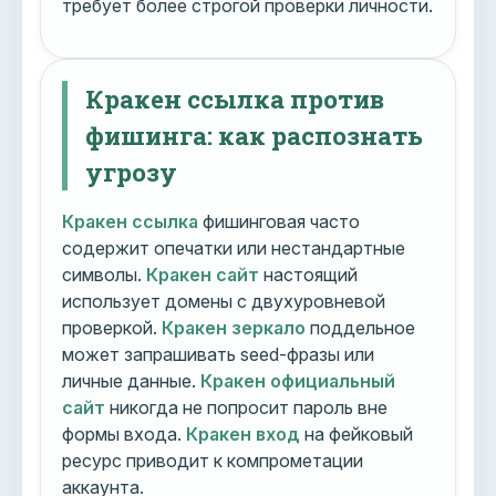
требует более строгой проверки личности.
Кракен ссылка против
фишинга: как распознать
угрозу
Кракен ссылка
фишинговая часто
содержит опечатки или нестандартные
символы.
Кракен сайт
настоящий
использует домены с двухуровневой
проверкой.
Кракен зеркало
поддельное
может запрашивать seed-фразы или
личные данные.
Кракен официальный
сайт
никогда не попросит пароль вне
формы входа.
Кракен вход
на фейковый
ресурс приводит к компрометации
аккаунта.