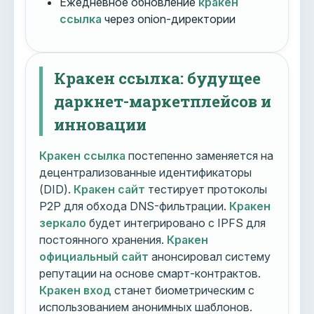
Ежедневное обновление
кракен
ссылка
через onion-директории
Кракен ссылка: будущее
даркнет-маркетплейсов и
инновации
Кракен ссылка
постепенно заменяется на
децентрализованные идентификаторы
(DID).
Кракен сайт
тестирует протоколы
P2P для обхода DNS-фильтрации.
Кракен
зеркало
будет интегрировано с IPFS для
постоянного хранения.
Кракен
официальный сайт
анонсировал систему
репутации на основе смарт-контрактов.
Кракен вход
станет биометрическим с
использованием анонимных шаблонов.