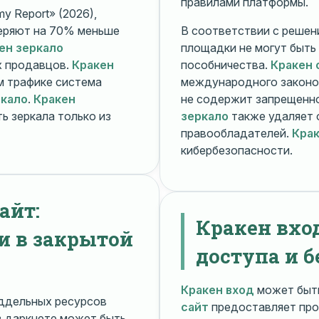
правилами платформы.
y Report» (2026),
еряют на 70% меньше
В соответствии с решени
ен зеркало
площадки не могут быть
х продавцов.
Кракен
пособничества.
Кракен 
ом трафике система
международного законо
ркало
.
Кракен
не содержит запрещенно
ь зеркала только из
зеркало
также удаляет 
правообладателей.
Крак
кибербезопасности.
айт:
Кракен вхо
и в закрытой
доступа и б
Кракен вход
может быть
ддельных ресурсов
сайт
предоставляет про
 даркнете может быть