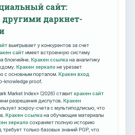
циальный сайт:
с другими даркнет-
и
айт
выигрывает у конкурентов за счет
акен сайт
имеет встроенную систему
на блокчейне.
Кракен ссылка
на аналитику
ждому.
Кракен зеркало
не урезает
ю с основным порталом.
Кракен вход
o-knowledge proof.
rk Market Index» (2026) ставит
кракен сайт
мени разрешения диспутов.
Кракен
льзует эскроу-счета с мультиподписью, что
тв.
Кракен ссылка
на обучающие материалы
кен зеркало
сохраняет полную историю
д
требует только базовых знаний PGP, что