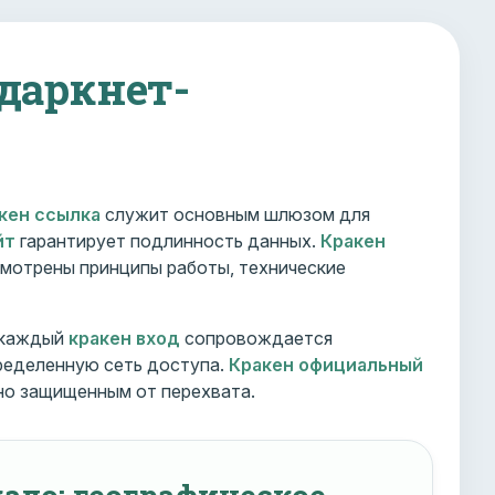
 даркнет-
кен ссылка
служит основным шлюзом для
йт
гарантирует подлинность данных.
Кракен
мотрены принципы работы, технические
 каждый
кракен вход
сопровождается
ределенную сеть доступа.
Кракен официальный
но защищенным от перехвата.
ало: географическое