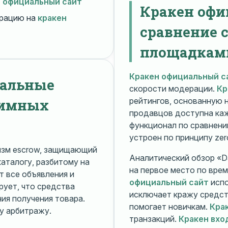
н официальный сайт
Кракен офи
рацию на
кракен
сравнение 
площадкам
Кракен официальный с
нальные
скорости модерации.
Кр
нимных
рейтингов, основанную 
продавцов доступна ка
функционал по сравнени
устроен по принципу zer
изм escrow, защищающий
Аналитический обзор «Da
каталогу, разбитому на
на первое место по вре
 все объявления и
официальный сайт
испо
рует, что средства
исключает кражу средс
я получения товара.
помогает новичкам.
Кра
у арбитражу.
транзакций.
Кракен вхо