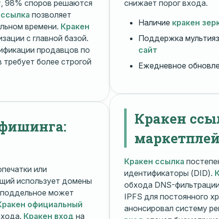
т
, 98% споров решаются
снижает порог входа.
 ссылка
позволяет
Наличие
кракен зер
альном времени.
Кракен
зации с главной базой.
Поддержка мультияз
ификации продавцов по
сайт
 требует более строгой
Ежедневное обновл
Кракен ссы
 фишинга:
маркетплей
Кракен ссылка
постепен
печатки или
идентификаторы (DID).
щий использует домены
обхода DNS-фильтраци
поддельное может
IPFS для постоянного х
Кракен официальный
анонсировал систему ре
входа.
Кракен вход
на