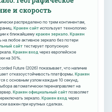
ние и скорость
ически распределено по трем континентам,
траниц.
Кракен сайт
использует технологию
ации к ближайшему
кракен зеркало
.
Кракен
 на любое активное зеркало без потери
льный сайт
тестирует пропускную
ркала.
Кракен вход
через европейское
ки на 30%.
orded Future (2026) показывает, что наличие
шает отказоустойчивость платформы.
Кракен
ся с основным узлом каждые 10 секунд.
ыбора автоматически перенаправляет на
ервер.
Кракен официальный сайт
позволяет
ереключать зеркало.
Кракен вход
через
ски важен при крупных сделках.