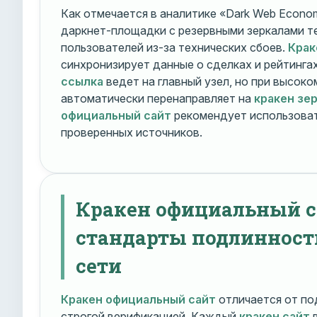
Как отмечается в аналитике «Dark Web Econom
даркнет-площадки с резервными зеркалами т
пользователей из-за технических сбоев.
Крак
синхронизирует данные о сделках и рейтинга
ссылка
ведет на главный узел, но при высок
автоматически перенаправляет на
кракен зе
официальный сайт
рекомендует использоват
проверенных источников.
Кракен официальный с
стандарты подлинност
сети
Кракен официальный сайт
отличается от по
строгой верификацией. Каждый
кракен сайт
в