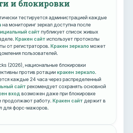
ти и блокировки
ически тестируется администрацией каждые
а
на мониторинг зеркал доступна после
фициальный сайт
публикует список живых
зделе.
Кракен сайт
использует протоколы
ты от регистраторов.
Кракен зеркало
может
едомления пользователей.
cks (2026), национальные блокировки
ективны против ротации
кракен зеркало
.
тся каждые 24 часа через распределенный
льный сайт
рекомендует сохранять основной
кен вход
возможен даже при блокировке
ие продолжают работу.
Кракен сайт
держит в
ал для форс-мажоров.