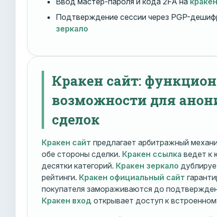
Ввод мастер-пароля и кода 2FA на
краке
Подтверждение сессии через PGP-дешиф
зеркало
Кракен сайт: функцио
возможности для ано
сделок
Кракен сайт
предлагает арбитражный механ
обе стороны сделки.
Кракен ссылка
ведет к 
десятки категорий.
Кракен зеркало
дублирует
рейтинги.
Кракен официальный сайт
гаранти
покупателя замораживаются до подтверждени
Кракен вход
открывает доступ к встроенном