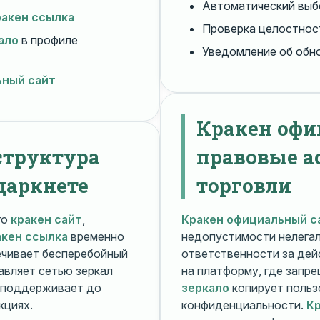
Автоматический вы
ракен ссылка
Проверка целостнос
ало
в профиле
Уведомление об обн
ьный сайт
Кракен офи
структура
правовые а
даркнете
торговли
го
кракен сайт
,
Кракен официальный с
акен ссылка
временно
недопустимости нелега
чивает бесперебойный
ответственности за дей
авляет сетью зеркал
на платформу, где запр
поддерживает до
зеркало
копирует польз
кциях.
конфиденциальности.
Кр