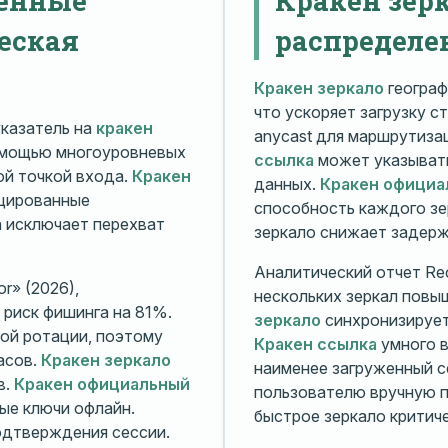
еская
распределе
Кракен зеркало
географ
что ускоряет загрузку с
казатель на
кракен
anycast для маршрутиз
омощью многоуровневых
ссылка
может указывать
й точкой входа.
Кракен
данных.
Кракен официа
ицированные
способность каждого зе
а исключает перехват
зеркало снижает задерж
Аналитический отчет Rec
r» (2026),
нескольких зеркал повы
риск фишинга на 81%.
зеркало
синхронизирует
ой ротации, поэтому
Кракен ссылка
умного в
асов.
Кракен зеркало
наименее загруженный с
в.
Кракен официальный
пользователю вручную п
ые ключи офлайн.
быстрое зеркало критиче
дтверждения сессии.