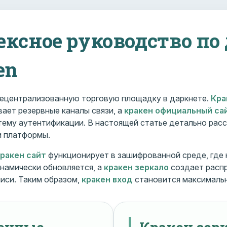
ексное руководство по
en
ецентрализованную торговую площадку в даркнете.
Кра
ает резервные каналы связи, а
кракен официальный са
ему аутентификации. В настоящей статье детально расс
и платформы.
кракен сайт
функционирует в зашифрованной среде, где
намически обновляется, а
кракен зеркало
создает расп
иси. Таким образом,
кракен вход
становится максималь
менные
Кракен зерк