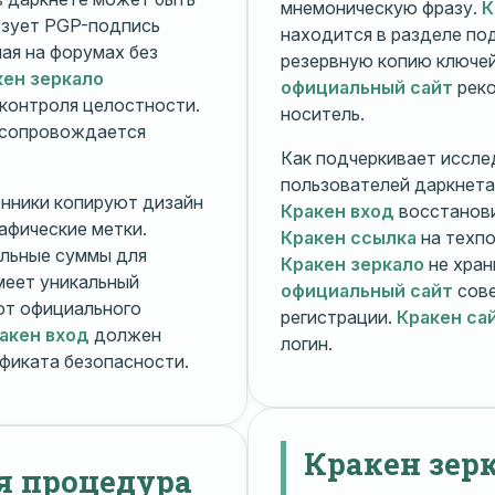
мнемоническую фразу.
К
зует PGP-подпись
находится в разделе п
ная на форумах без
резервную копию ключей
кен зеркало
официальный сайт
реко
контроля целостности.
носитель.
 сопровождается
Как подчеркивает иссле
пользователей даркнета
енники копируют дизайн
Кракен вход
восстанови
рафические метки.
Кракен ссылка
на техпо
льные суммы для
Кракен зеркало
не хран
меет уникальный
официальный сайт
сове
т официального
регистрации.
Кракен са
акен вход
должен
логин.
фиката безопасности.
Кракен зер
я процедура