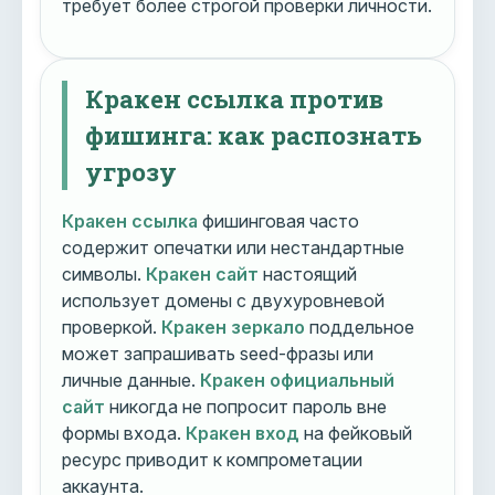
требует более строгой проверки личности.
Кракен ссылка против
фишинга: как распознать
угрозу
Кракен ссылка
фишинговая часто
содержит опечатки или нестандартные
символы.
Кракен сайт
настоящий
использует домены с двухуровневой
проверкой.
Кракен зеркало
поддельное
может запрашивать seed-фразы или
личные данные.
Кракен официальный
сайт
никогда не попросит пароль вне
формы входа.
Кракен вход
на фейковый
ресурс приводит к компрометации
аккаунта.