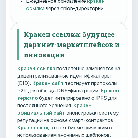
Ежедневное обновление
кракен
ссылка
через onion-директории
Кракен ссылка: будущее
даркнет-маркетплейсов и
инновации
Кракен ссылка
постепенно заменяется на
децентрализованные идентификаторы
(DID).
Кракен сайт
тестирует протоколы
P2P для обхода DNS-фильтрации.
Кракен
зеркало
будет интегрировано с IPFS для
постоянного хранения.
Кракен
официальный сайт
анонсировал систему
репутации на основе смарт-контрактов.
Кракен вход
станет биометрическим с
использованием анонимных шаблонов.