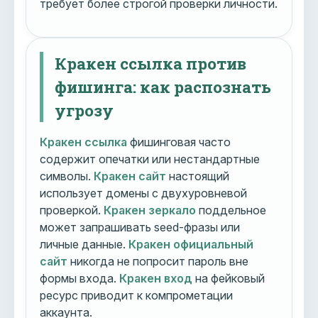
требует более строгой проверки личности.
Кракен ссылка против
фишинга: как распознать
угрозу
Кракен ссылка
фишинговая часто
содержит опечатки или нестандартные
символы.
Кракен сайт
настоящий
использует домены с двухуровневой
проверкой.
Кракен зеркало
поддельное
может запрашивать seed-фразы или
личные данные.
Кракен официальный
сайт
никогда не попросит пароль вне
формы входа.
Кракен вход
на фейковый
ресурс приводит к компрометации
аккаунта.