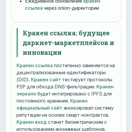
Ежедневное обновление
кракен
ссылка
через onion-директории
Кракен ссылка: будущее
даркнет-маркетплейсов и
инновации
Кракен ссылка
постепенно заменяется на
децентрализованные идентификаторы
(DID).
Кракен сайт
тестирует протоколы
P2P для обхода DNS-фильтрации.
Кракен
зеркало
будет интегрировано с IPFS для
постоянного хранения.
Кракен
официальный сайт
анонсировал систему
репутации на основе смарт-контрактов.
Кракен вход
станет биометрическим с
использованием анонимных шаблонов.