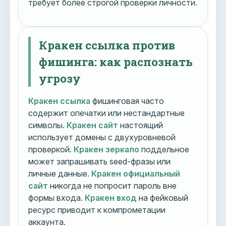
требует более строгой проверки личности.
Кракен ссылка против
фишинга: как распознать
угрозу
Кракен ссылка
фишинговая часто
содержит опечатки или нестандартные
символы.
Кракен сайт
настоящий
использует домены с двухуровневой
проверкой.
Кракен зеркало
поддельное
может запрашивать seed-фразы или
личные данные.
Кракен официальный
сайт
никогда не попросит пароль вне
формы входа.
Кракен вход
на фейковый
ресурс приводит к компрометации
аккаунта.