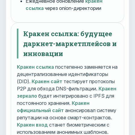
Ежедневное обновление
кракен
ссылка
через onion-директории
Кракен ссылка: будущее
даркнет-маркетплейсов и
инновации
Кракен ссылка
постепенно заменяется на
децентрализованные идентификаторы
(DID).
Кракен сайт
тестирует протоколы
P2P для обхода DNS-фильтрации.
Кракен
зеркало
будет интегрировано с IPFS для
постоянного хранения.
Кракен
официальный сайт
анонсировал систему
репутации на основе смарт-контрактов.
Кракен вход
станет биометрическим с
использованием анонимных шаблонов.