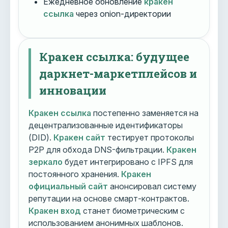
Ежедневное обновление
кракен
ссылка
через onion-директории
Кракен ссылка: будущее
даркнет-маркетплейсов и
инновации
Кракен ссылка
постепенно заменяется на
децентрализованные идентификаторы
(DID).
Кракен сайт
тестирует протоколы
P2P для обхода DNS-фильтрации.
Кракен
зеркало
будет интегрировано с IPFS для
постоянного хранения.
Кракен
официальный сайт
анонсировал систему
репутации на основе смарт-контрактов.
Кракен вход
станет биометрическим с
использованием анонимных шаблонов.