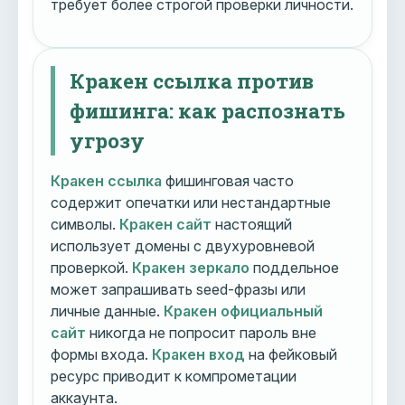
требует более строгой проверки личности.
Кракен ссылка против
фишинга: как распознать
угрозу
Кракен ссылка
фишинговая часто
содержит опечатки или нестандартные
символы.
Кракен сайт
настоящий
использует домены с двухуровневой
проверкой.
Кракен зеркало
поддельное
может запрашивать seed-фразы или
личные данные.
Кракен официальный
сайт
никогда не попросит пароль вне
формы входа.
Кракен вход
на фейковый
ресурс приводит к компрометации
аккаунта.