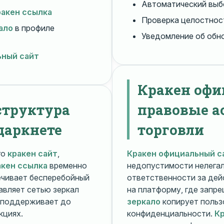
Автоматический вы
ракен ссылка
Проверка целостнос
ало
в профиле
Уведомление об обн
ьный сайт
Кракен офи
структура
правовые а
даркнете
торговли
го
кракен сайт
,
Кракен официальный с
акен ссылка
временно
недопустимости нелега
чивает бесперебойный
ответственности за дей
авляет сетью зеркал
на платформу, где запр
поддерживает до
зеркало
копирует польз
кциях.
конфиденциальности.
Кр