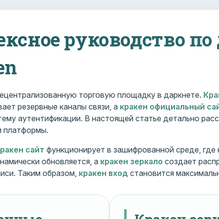
ексное руководство по
en
ецентрализованную торговую площадку в даркнете.
Кра
ает резервные каналы связи, а
кракен официальный са
ему аутентификации. В настоящей статье детально расс
и платформы.
кракен сайт
функционирует в зашифрованной среде, где
намически обновляется, а
кракен зеркало
создает расп
иси. Таким образом,
кракен вход
становится максималь
менные
Кракен зерк