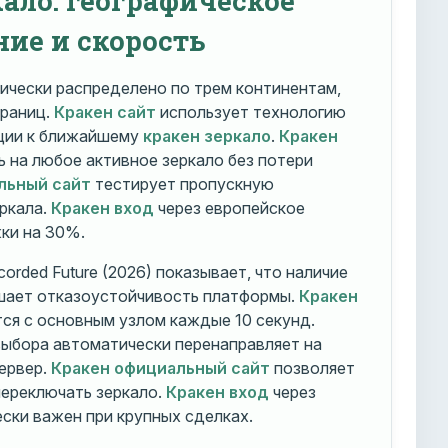
ние и скорость
ически распределено по трем континентам,
траниц.
Кракен сайт
использует технологию
ации к ближайшему
кракен зеркало
.
Кракен
 на любое активное зеркало без потери
льный сайт
тестирует пропускную
ркала.
Кракен вход
через европейское
ки на 30%.
orded Future (2026) показывает, что наличие
шает отказоустойчивость платформы.
Кракен
ся с основным узлом каждые 10 секунд.
ыбора автоматически перенаправляет на
ервер.
Кракен официальный сайт
позволяет
ереключать зеркало.
Кракен вход
через
ски важен при крупных сделках.