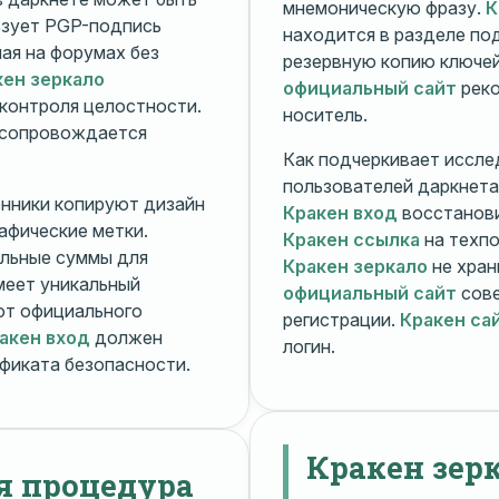
мнемоническую фразу.
К
зует PGP-подпись
находится в разделе п
ная на форумах без
резервную копию ключей
кен зеркало
официальный сайт
реко
контроля целостности.
носитель.
 сопровождается
Как подчеркивает иссле
пользователей даркнета
енники копируют дизайн
Кракен вход
восстанови
рафические метки.
Кракен ссылка
на техпо
льные суммы для
Кракен зеркало
не хран
меет уникальный
официальный сайт
сове
т официального
регистрации.
Кракен са
акен вход
должен
логин.
фиката безопасности.
Кракен зер
я процедура