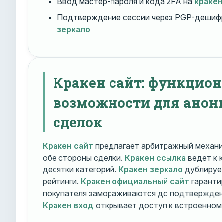
Ввод мастер-пароля и кода 2FA на
краке
Подтверждение сессии через PGP-дешиф
зеркало
Кракен сайт: функцио
возможности для ано
сделок
Кракен сайт
предлагает арбитражный механ
обе стороны сделки.
Кракен ссылка
ведет к 
десятки категорий.
Кракен зеркало
дублирует
рейтинги.
Кракен официальный сайт
гаранти
покупателя замораживаются до подтверждени
Кракен вход
открывает доступ к встроенном