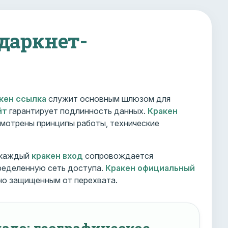
 даркнет-
кен ссылка
служит основным шлюзом для
йт
гарантирует подлинность данных.
Кракен
мотрены принципы работы, технические
 каждый
кракен вход
сопровождается
ределенную сеть доступа.
Кракен официальный
но защищенным от перехвата.
ало: географическое