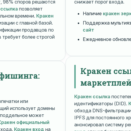
т
, 98% споров решаются
снижает порог входа.
 ссылка
позволяет
Наличие
кракен зер
альном времени.
Кракен
зации с главной базой.
Поддержка мультияз
ификации продавцов по
сайт
 требует более строгой
Ежедневное обновл
Кракен ссы
 фишинга:
маркетплей
Кракен ссылка
постепен
печатки или
идентификаторы (DID).
щий использует домены
обхода DNS-фильтраци
поддельное может
IPFS для постоянного х
Кракен официальный
анонсировал систему ре
входа.
Кракен вход
на