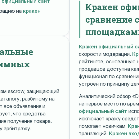
н официальный сайт
Кракен офи
рацию на
кракен
сравнение 
площадкам
Кракен официальный с
нальные
скорости модерации.
Кр
нимных
рейтингов, основанную 
продавцов доступна ка
функционал по сравнени
устроен по принципу zer
изм escrow, защищающий
Аналитический обзор «Da
каталогу, разбитому на
на первое место по вре
 все объявления и
официальный сайт
испо
рует, что средства
исключает кражу средс
я получения товара.
помогает новичкам.
Кра
у арбитражу.
транзакций.
Кракен вхо