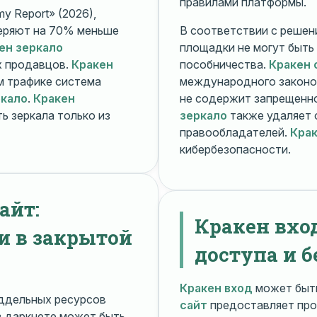
правилами платформы.
y Report» (2026),
еряют на 70% меньше
В соответствии с решени
ен зеркало
площадки не могут быть
х продавцов.
Кракен
пособничества.
Кракен 
ом трафике система
международного законо
ркало
.
Кракен
не содержит запрещенно
ь зеркала только из
зеркало
также удаляет 
правообладателей.
Крак
кибербезопасности.
айт:
Кракен вхо
и в закрытой
доступа и б
Кракен вход
может быть
ддельных ресурсов
сайт
предоставляет про
 даркнете может быть