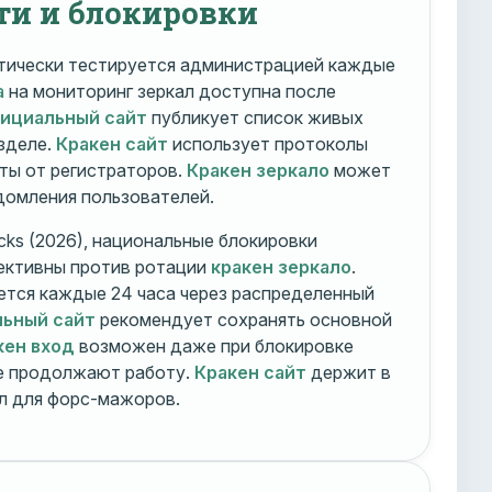
ти и блокировки
ически тестируется администрацией каждые
а
на мониторинг зеркал доступна после
фициальный сайт
публикует список живых
зделе.
Кракен сайт
использует протоколы
ты от регистраторов.
Кракен зеркало
может
едомления пользователей.
cks (2026), национальные блокировки
ективны против ротации
кракен зеркало
.
тся каждые 24 часа через распределенный
льный сайт
рекомендует сохранять основной
кен вход
возможен даже при блокировке
ие продолжают работу.
Кракен сайт
держит в
ал для форс-мажоров.