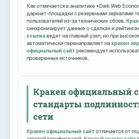
Как отмечается в аналитике «Dark Web Econom
даркнет-площадки с резервными зеркалами т
пользователей из-за технических сбоев.
Крак
синхронизирует данные о сделках и рейтинга
ссылка
ведет на главный узел, но при высок
автоматически перенаправляет на
кракен зе
официальный сайт
рекомендует использоват
проверенных источников.
Кракен официальный с
стандарты подлинност
сети
Кракен официальный сайт
отличается от по
строгой верификацией. Каждый
кракен сайт
в