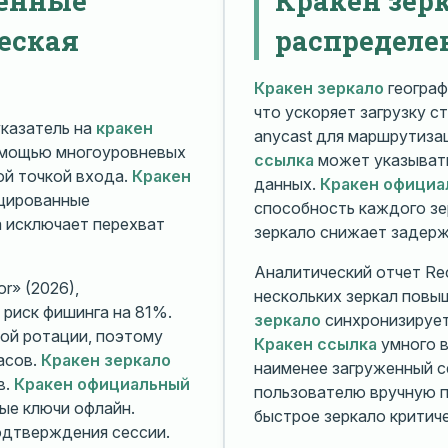
еская
распределе
Кракен зеркало
географ
что ускоряет загрузку с
казатель на
кракен
anycast для маршрутиз
омощью многоуровневых
ссылка
может указывать
й точкой входа.
Кракен
данных.
Кракен официа
ицированные
способность каждого зе
а исключает перехват
зеркало снижает задерж
Аналитический отчет Rec
r» (2026),
нескольких зеркал повы
риск фишинга на 81%.
зеркало
синхронизирует
ой ротации, поэтому
Кракен ссылка
умного в
асов.
Кракен зеркало
наименее загруженный с
в.
Кракен официальный
пользователю вручную п
ые ключи офлайн.
быстрое зеркало критиче
дтверждения сессии.