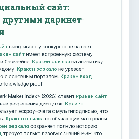
циальный сайт:
с другими даркнет-
и
айт
выигрывает у конкурентов за счет
акен сайт
имеет встроенную систему
на блокчейне.
Кракен ссылка
на аналитику
ждому.
Кракен зеркало
не урезает
ю с основным порталом.
Кракен вход
o-knowledge proof.
rk Market Index» (2026) ставит
кракен сайт
мени разрешения диспутов.
Кракен
льзует эскроу-счета с мультиподписью, что
тв.
Кракен ссылка
на обучающие материалы
кен зеркало
сохраняет полную историю
д
требует только базовых знаний PGP, что