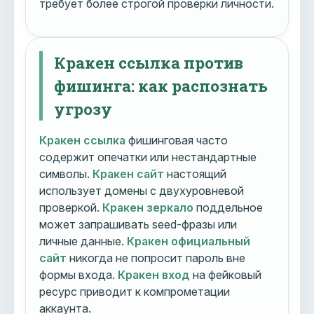
требует более строгой проверки личности.
Кракен ссылка против
фишинга: как распознать
угрозу
Кракен ссылка
фишинговая часто
содержит опечатки или нестандартные
символы.
Кракен сайт
настоящий
использует домены с двухуровневой
проверкой.
Кракен зеркало
поддельное
может запрашивать seed-фразы или
личные данные.
Кракен официальный
сайт
никогда не попросит пароль вне
формы входа.
Кракен вход
на фейковый
ресурс приводит к компрометации
аккаунта.