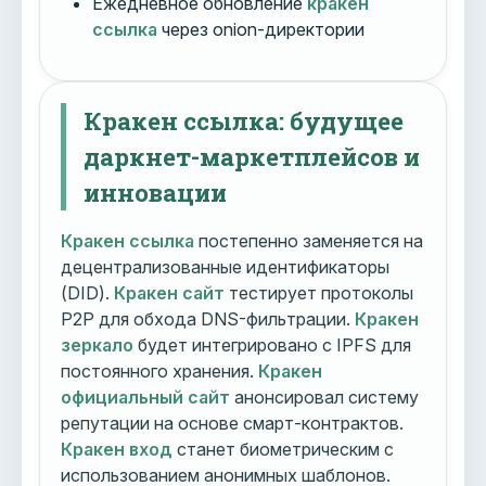
Ежедневное обновление
кракен
ссылка
через onion-директории
Кракен ссылка: будущее
даркнет-маркетплейсов и
инновации
Кракен ссылка
постепенно заменяется на
децентрализованные идентификаторы
(DID).
Кракен сайт
тестирует протоколы
P2P для обхода DNS-фильтрации.
Кракен
зеркало
будет интегрировано с IPFS для
постоянного хранения.
Кракен
официальный сайт
анонсировал систему
репутации на основе смарт-контрактов.
Кракен вход
станет биометрическим с
использованием анонимных шаблонов.