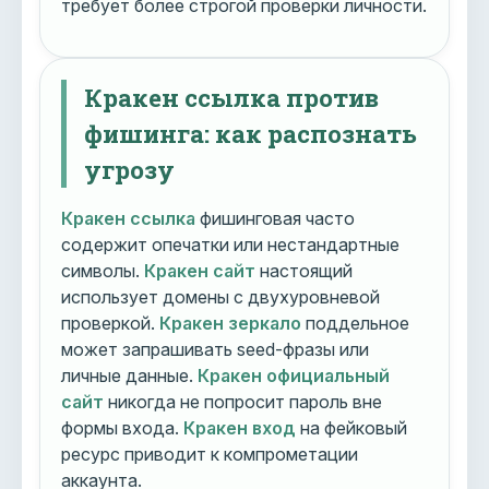
требует более строгой проверки личности.
Кракен ссылка против
фишинга: как распознать
угрозу
Кракен ссылка
фишинговая часто
содержит опечатки или нестандартные
символы.
Кракен сайт
настоящий
использует домены с двухуровневой
проверкой.
Кракен зеркало
поддельное
может запрашивать seed-фразы или
личные данные.
Кракен официальный
сайт
никогда не попросит пароль вне
формы входа.
Кракен вход
на фейковый
ресурс приводит к компрометации
аккаунта.