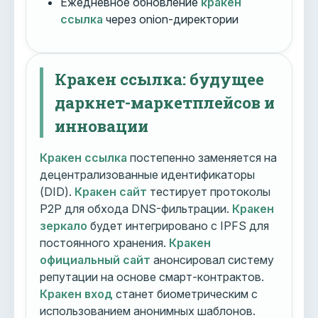
Ежедневное обновление
кракен
ссылка
через onion-директории
Кракен ссылка: будущее
даркнет-маркетплейсов и
инновации
Кракен ссылка
постепенно заменяется на
децентрализованные идентификаторы
(DID).
Кракен сайт
тестирует протоколы
P2P для обхода DNS-фильтрации.
Кракен
зеркало
будет интегрировано с IPFS для
постоянного хранения.
Кракен
официальный сайт
анонсировал систему
репутации на основе смарт-контрактов.
Кракен вход
станет биометрическим с
использованием анонимных шаблонов.