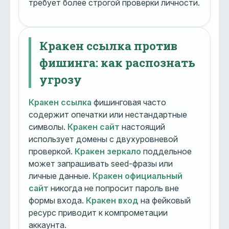
требует более строгой проверки личности.
Кракен ссылка против
фишинга: как распознать
угрозу
Кракен ссылка
фишинговая часто
содержит опечатки или нестандартные
символы.
Кракен сайт
настоящий
использует домены с двухуровневой
проверкой.
Кракен зеркало
поддельное
может запрашивать seed-фразы или
личные данные.
Кракен официальный
сайт
никогда не попросит пароль вне
формы входа.
Кракен вход
на фейковый
ресурс приводит к компрометации
аккаунта.