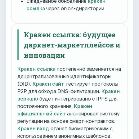
Ежедневное обновление
кракен
ссылка
через onion-директории
Кракен ссылка: будущее
даркнет-маркетплейсов и
инновации
Кракен ссылка
постепенно заменяется на
децентрализованные идентификаторы
(DID).
Кракен сайт
тестирует протоколы
P2P для обхода DNS-фильтрации.
Кракен
зеркало
будет интегрировано с IPFS для
постоянного хранения.
Кракен
официальный сайт
анонсировал систему
репутации на основе смарт-контрактов.
Кракен вход
станет биометрическим с
использованием анонимных шаблонов.