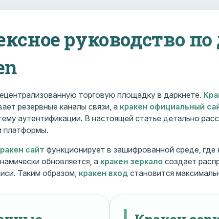
ексное руководство по
en
ецентрализованную торговую площадку в даркнете.
Кра
ает резервные каналы связи, а
кракен официальный са
ему аутентификации. В настоящей статье детально расс
и платформы.
кракен сайт
функционирует в зашифрованной среде, где
намически обновляется, а
кракен зеркало
создает расп
иси. Таким образом,
кракен вход
становится максималь
менные
Кракен зерк