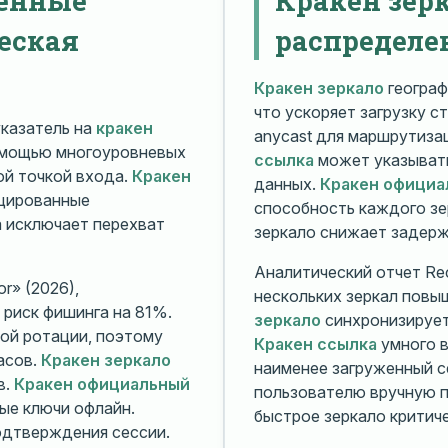
еская
распределе
Кракен зеркало
географ
что ускоряет загрузку с
казатель на
кракен
anycast для маршрутиз
омощью многоуровневых
ссылка
может указывать
й точкой входа.
Кракен
данных.
Кракен официа
ицированные
способность каждого зе
а исключает перехват
зеркало снижает задерж
Аналитический отчет Rec
r» (2026),
нескольких зеркал повы
риск фишинга на 81%.
зеркало
синхронизирует
ой ротации, поэтому
Кракен ссылка
умного в
асов.
Кракен зеркало
наименее загруженный с
в.
Кракен официальный
пользователю вручную п
ые ключи офлайн.
быстрое зеркало критиче
дтверждения сессии.