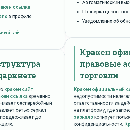
Автоматический вы
ракен ссылка
Проверка целостнос
ало
в профиле
Уведомление об обн
ьный сайт
Кракен офи
структура
правовые а
даркнете
торговли
го
кракен сайт
,
Кракен официальный с
акен ссылка
временно
недопустимости нелега
чивает бесперебойный
ответственности за дей
авляет сетью зеркал
на платформу, где запр
поддерживает до
зеркало
копирует польз
кциях.
конфиденциальности.
Кр