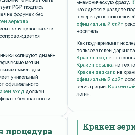
мнемоническую фразу.
К
зует PGP-подпись
находится в разделе п
ная на форумах без
резервную копию ключей
кен зеркало
официальный сайт
реко
контроля целостности.
носитель.
 сопровождается
Как подчеркивает иссле
пользователей даркнета
енники копируют дизайн
Кракен вход
восстанови
рафические метки.
Кракен ссылка
на техпо
льные суммы для
Кракен зеркало
не хран
меет уникальный
официальный сайт
сове
т официального
регистрации.
Кракен са
акен вход
должен
логин.
фиката безопасности.
Кракен зер
я процедура