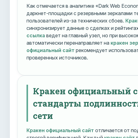
Как отмечается в аналитике «Dark Web Econom
даркнет-площадки с резервными зеркалами т
пользователей из-за технических сбоев.
Крак
синхронизирует данные о сделках и рейтинга
ссылка
ведет на главный узел, но при высок
автоматически перенаправляет на
кракен зе
официальный сайт
рекомендует использоват
проверенных источников.
Кракен официальный с
стандарты подлинност
сети
Кракен официальный сайт
отличается от по
строгой верификацией. Каждый
кракен сайт
в