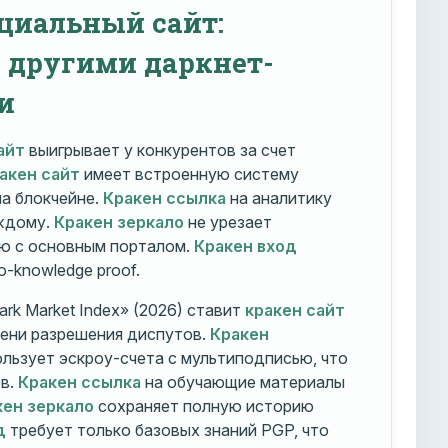
циальный сайт:
с другими даркнет-
и
айт
выигрывает у конкурентов за счет
акен сайт
имеет встроенную систему
на блокчейне.
Кракен ссылка
на аналитику
ждому.
Кракен зеркало
не урезает
ю с основным порталом.
Кракен вход
o-knowledge proof.
rk Market Index» (2026) ставит
кракен сайт
мени разрешения диспутов.
Кракен
льзует эскроу-счета с мультиподписью, что
тв.
Кракен ссылка
на обучающие материалы
кен зеркало
сохраняет полную историю
д
требует только базовых знаний PGP, что