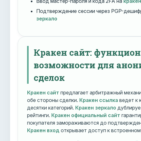
Ввод мастер-пароля и кода 2FA на
краке
Подтверждение сессии через PGP-дешиф
зеркало
Кракен сайт: функцио
возможности для ано
сделок
Кракен сайт
предлагает арбитражный механ
обе стороны сделки.
Кракен ссылка
ведет к 
десятки категорий.
Кракен зеркало
дублирует
рейтинги.
Кракен официальный сайт
гаранти
покупателя замораживаются до подтверждени
Кракен вход
открывает доступ к встроенном