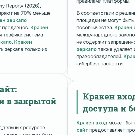
правилами платформы.
y Report» (2026),
еряют на 70% меньше
В соответствии с решени
ен зеркало
площадки не могут быть
х продавцов.
Кракен
пособничества.
Кракен 
ом трафике система
международного законо
ркало
.
Кракен
не содержит запрещенно
ь зеркала только из
зеркало
также удаляет 
правообладателей.
Крак
кибербезопасности.
айт:
Кракен вхо
и в закрытой
доступа и б
Кракен вход
может быть
ддельных ресурсов
сайт
предоставляет про
 даркнете может быть