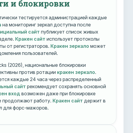
ти и блокировки
ически тестируется администрацией каждые
а
на мониторинг зеркал доступна после
фициальный сайт
публикует список живых
зделе.
Кракен сайт
использует протоколы
ты от регистраторов.
Кракен зеркало
может
едомления пользователей.
cks (2026), национальные блокировки
ективны против ротации
кракен зеркало
.
тся каждые 24 часа через распределенный
льный сайт
рекомендует сохранять основной
кен вход
возможен даже при блокировке
ие продолжают работу.
Кракен сайт
держит в
ал для форс-мажоров.