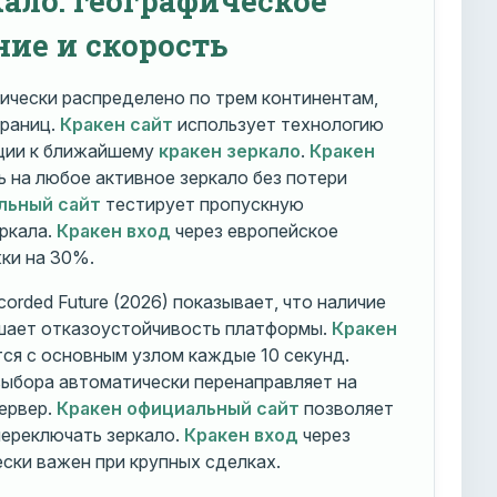
ние и скорость
ически распределено по трем континентам,
траниц.
Кракен сайт
использует технологию
ации к ближайшему
кракен зеркало
.
Кракен
 на любое активное зеркало без потери
льный сайт
тестирует пропускную
ркала.
Кракен вход
через европейское
ки на 30%.
orded Future (2026) показывает, что наличие
шает отказоустойчивость платформы.
Кракен
ся с основным узлом каждые 10 секунд.
ыбора автоматически перенаправляет на
ервер.
Кракен официальный сайт
позволяет
ереключать зеркало.
Кракен вход
через
ски важен при крупных сделках.