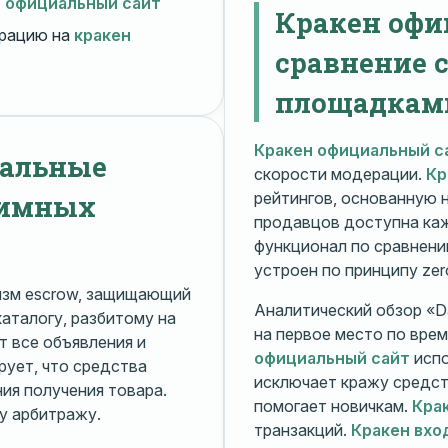
н официальный сайт
Кракен офи
рацию на
кракен
сравнение 
площадкам
Кракен официальный с
нальные
скорости модерации.
Кр
нимных
рейтингов, основанную 
продавцов доступна ка
функционал по сравнени
устроен по принципу zer
изм escrow, защищающий
Аналитический обзор «Da
каталогу, разбитому на
на первое место по вре
 все объявления и
официальный сайт
испо
рует, что средства
исключает кражу средс
я получения товара.
помогает новичкам.
Кра
у арбитражу.
транзакций.
Кракен вхо