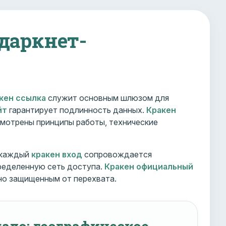
 даркнет-
кен ссылка
служит основным шлюзом для
йт
гарантирует подлинность данных.
Кракен
мотрены принципы работы, технические
 каждый
кракен вход
сопровождается
ределенную сеть доступа.
Кракен официальный
но защищенным от перехвата.
ало: географическое