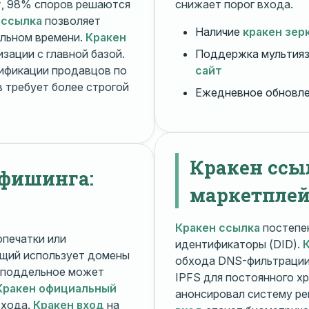
т
, 98% споров решаются
снижает порог входа.
 ссылка
позволяет
Наличие
кракен зер
альном времени.
Кракен
зации с главной базой.
Поддержка мультияз
ификации продавцов по
сайт
 требует более строгой
Ежедневное обновл
Кракен ссы
 фишинга:
маркетплей
Кракен ссылка
постепен
печатки или
идентификаторы (DID).
щий использует домены
обхода DNS-фильтраци
поддельное может
IPFS для постоянного х
Кракен официальный
анонсировал систему ре
входа.
Кракен вход
на